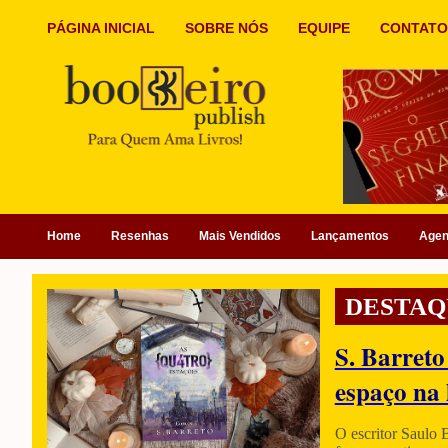
PÁGINA INICIAL
SOBRE NÓS
EQUIPE
CONTATO
Home
Resenhas
Mais Vendidos
Lançamentos
Age
DESTAQ
S. Barreto
espaço na 
O escritor Saulo 