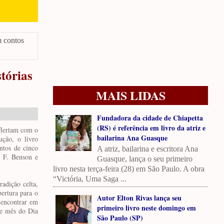
m contos
tórias
MAIS LIDAS
Fundadora da cidade de Chiapetta
(RS) é referência em livro da atriz e
flertam com o
bailarina Ana Guasque
ução, o livro
ntos de cinco
A atriz, bailarina e escritora Ana
. F. Benson e
Guasque, lança o seu primeiro
livro nesta terça-feira (28) em São Paulo. A obra
“Victória, Uma Saga ...
adição celta,
ertura para o
Autor Elton Rivas lança seu
 encontrar em
primeiro livro neste domingo em
te mês do Dia
São Paulo (SP)