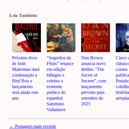
Leia Também:
Próximo livro
“Segredos da
Dan Brown
Cinco 
de Josh
Fênix” renasce
anuncia novo
clássic
Malerman dará
em edição
thriller, “The
contos
continuação a
bilíngue e
Secret of
publica
Bird Box e
celebra o
Secrets”, com
Penalu
lançamento
erotismo
lançamento
coletâ
será ainda este
poético do
previsto para
históri
ano
espanhol
setembro de
arrepia
Saturnino
2025
Valladares
← Postagem mais recente