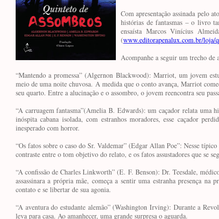
Com apresentação assinada pelo ato
histórias de fantasmas – o livro 
ensaísta Marcos Vinícius Almei
(
www.editorapenalux.com.br/loja/q
Acompanhe a seguir um trecho de a
“Mantendo a promessa” (Algernon Blackwood): Marriot, um jovem estu
meio de uma noite chuvosa. A medida que o conto avança, Marriot começa 
seu quarto. Entre a alucinação e o assombro, o jovem reencontra seu pass
“A carruagem fantasma”(Amelia B. Edwards): um caçador relata uma histó
inóspita cabana isolada, com estranhos moradores, esse caçador perdi
inesperado com horror.
“Os fatos sobre o caso do Sr. Valdemar” (Edgar Allan Poe”: Nesse típic
contraste entre o tom objetivo do relato, e os fatos assustadores que se s
“A confissão de Charles Linkworth” (E. F. Benson): Dr. Teesdale, médic
assassinara a própria mãe, começa a sentir uma estranha presença na pr
contato e se libertar de sua agonia.
“A aventura do estudante alemão” (Washington Irving): Durante a Revol
leva para casa. Ao amanhecer, uma grande surpresa o aguarda.