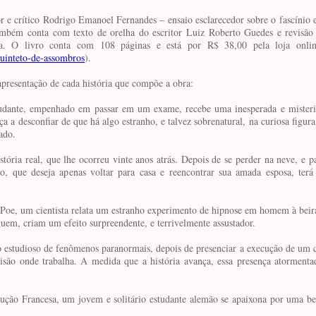
r e crítico Rodrigo Emanoel Fernandes – ensaio esclarecedor sobre o fascínio 
também conta com texto de orelha do escritor Luiz Roberto Guedes e revisão 
da. O livro conta com 108 páginas e está por R$ 38,00 pela loja onlin
uinteto-de-assombros
).
presentação de cada história que compõe a obra:
dante, empenhado em passar em um exame, recebe uma inesperada e misterio
a desconfiar de que há algo estranho, e talvez sobrenatural, na curiosa figur
ado.
ria real, que lhe ocorreu vinte anos atrás. Depois de se perder na neve, e p
do, que deseja apenas voltar para casa e reencontrar sua amada esposa, ter
o Poe, um cientista relata um estranho experimento de hipnose em homem à beir
eguem, criam um efeito surpreendente, e terrivelmente assustador.
o estudioso de fenômenos paranormais, depois de presenciar a execução de um 
isão onde trabalha. A medida que a história avança, essa presença atormentad
ução Francesa, um jovem e solitário estudante alemão se apaixona por uma be