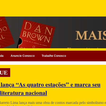
nda
Anuncie Conosco
Trabalhe Conosco
UE
 lança “As quatro estações” e marca seu
literatura nacional
Barreto Lima lança mais uma obra de contos marcada pelo simbolismo e