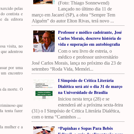
(Foto: Thiago Sonnewend)
exercido pelas
Lançado no último dia 11 de
do contista e
março em Jacareí (SP), a obra “Sempre Tem
e da editora
Alguém” do autor Elton Rivas, terá novo ...
Professor e médico cadeirante, José
Carlos Morais, descreve história de
vida e superação em autobiografia
sa visita, no
Com o seu livro de estreia, o
a que adentrou
médico e professor universitário
José Carlos Morais, lança no próximo dia 23 de
assar por uma
setembro “Roda Vida, Memóri...
á um encontro
I Simpósio de Critica Literária
Dialética será até o dia 31 de março
a da morte. O
na Universidade de Brasília
Iniciou nesta terça (28) e se
estenderá até a próxima sexta-feira
criminoso que
a tenta fazer
(31) o I Simpósio de Critica Literária Dialética,
com o tema “Caminhos ...
la mulher e a
“Papinhas e Sopas Para Bebês