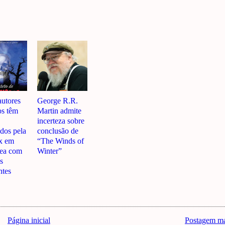
autores
George R.R.
os têm
Martin admite
incerteza sobre
dos pela
conclusão de
x em
“The Winds of
nea com
Winter”
as
ntes
Página inicial
Postagem ma