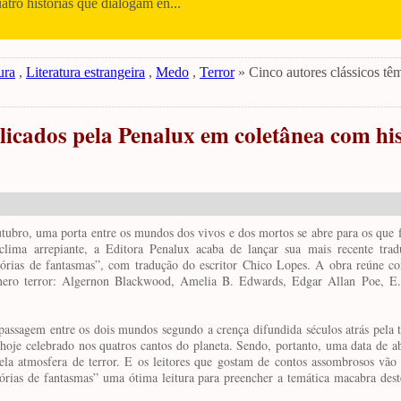
uatro histórias que dialogam en...
ura
,
Literatura estrangeira
,
Medo
,
Terror
» Cinco autores clássicos tê
licados pela Penalux em coletânea com his
utubro, uma porta entre os mundos dos vivos e dos mortos se abre para os que 
lima arrepiante, a Editora Penalux acaba de lançar sua mais recente trad
tórias de fantasmas”, com tradução do escritor Chico Lopes. A obra reúne co
ênero terror: Algernon Blackwood, Amelia B. Edwards, Edgar Allan Poe, E
assagem entre os dois mundos segundo a crença difundida séculos atrás pela tr
oje celebrado nos quatros cantos do planeta. Sendo, portanto, uma data de ab
pela atmosfera de terror. E os leitores que gostam de contos assombrosos vão
tórias de fantasmas” uma ótima leitura para preencher a temática macabra des