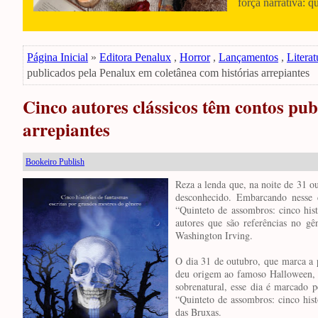
força narrativa: q
Página Inicial
»
Editora Penalux
,
Horror
,
Lançamentos
,
Literat
publicados pela Penalux em coletânea com histórias arrepiantes
Cinco autores clássicos têm contos pub
arrepiantes
Bookeiro Publish
Reza a lenda que, na noite de 31 o
desconhecido. Embarcando nesse c
“Quinteto de assombros: cinco his
autores que são referências no g
Washington Irving.
O dia 31 de outubro, que marca a p
deu origem ao famoso Halloween, h
sobrenatural, esse dia é marcado 
“Quinteto de assombros: cinco his
das Bruxas.