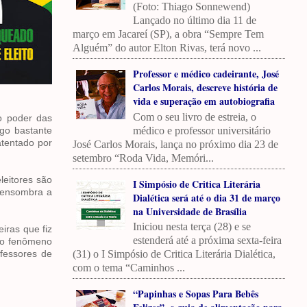
(Foto: Thiago Sonnewend)
Lançado no último dia 11 de
março em Jacareí (SP), a obra “Sempre Tem
Alguém” do autor Elton Rivas, terá novo ...
Professor e médico cadeirante, José
Carlos Morais, descreve história de
vida e superação em autobiografia
Com o seu livro de estreia, o
ao poder das
médico e professor universitário
lgo bastante
atentado por
José Carlos Morais, lança no próximo dia 23 de
setembro “Roda Vida, Memóri...
leitores são
I Simpósio de Critica Literária
e ensombra a
Dialética será até o dia 31 de março
na Universidade de Brasília
Iniciou nesta terça (28) e se
iras que fiz
estenderá até a próxima sexta-feira
ro o fenômeno
(31) o I Simpósio de Critica Literária Dialética,
ofessores de
com o tema “Caminhos ...
“Papinhas e Sopas Para Bebês