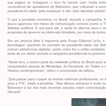
sua página no Instagram, o livro foi escrito com “muita ent
comentários de apoiadores de Bolsonaro, que criticaram a esco
presidente foi eleito “pela mudança” e não “pelo atentado sofrido”
O que a jornalista encontrou no Brasil, durante a campanha, 
pouco apareceu nos meios de comunicação comuns (como a TV, 
debates políticos. E que para ele, a saída foi alternar para o 
propostas de governo ao eleitorado brasileiro, por meio de textos
Em um anúncio feito à imprensa pelo Grupo Editorial LeYa, o l
tecnologias” (partindo do exemplo do presidente eleito Jair Bo
comum plataformas digitais), assim como fez o então candidato 
parte de um eleitor durante a campanha presidencial no primeiro 
“Neste livro, a autora parte da realidade política do Brasil par
conquistados através do WhatsApp, do Facebook, do Twitter e
História contemporânea”, refere o comunicado da editora.
“Quis passar para o papel as minhas vivências profissionais, no â
para a TVI”, relata a jornalista. “Nas últimas semanas li muito s
Bolsonaro à luz dos mais recentes estudos sobre comunicação p
Harvard”.