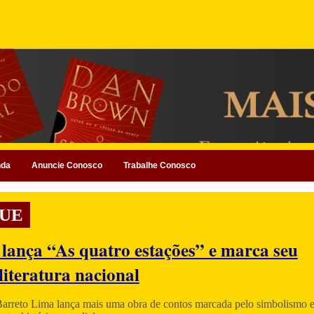
nda
Anuncie Conosco
Trabalhe Conosco
UE
 lança “As quatro estações” e marca seu
literatura nacional
Barreto Lima lança mais uma obra de contos marcada pelo simbolismo e