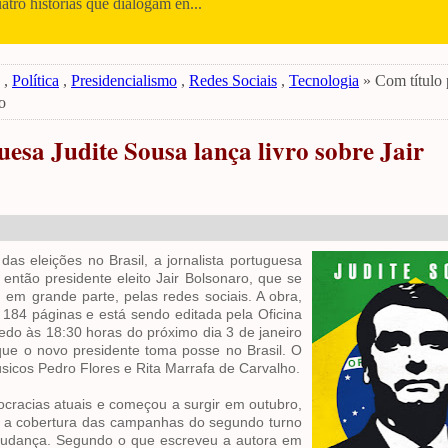
uatro histórias que dialogam en...
,
Política
,
Presidencialismo
,
Redes Sociais
,
Tecnologia
» Com título 
o
uesa Judite Sousa lança livro sobre Jair
as eleições no Brasil, a jornalista portuguesa
então presidente eleito Jair Bolsonaro, que se
 em grande parte, pelas redes sociais. A obra,
ui 184 páginas e está sendo editada pela Oficina
redo às 18:30 horas do próximo dia 3 de janeiro
ue o novo presidente toma posse no Brasil. O
sicos Pedro Flores e Rita Marrafa de Carvalho.
ocracias atuais e começou a surgir em outubro,
zer a cobertura das campanhas do segundo turno
 mudança. Segundo o que escreveu a autora em