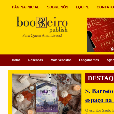
PÁGINA INICIAL
SOBRE NÓS
EQUIPE
CONTATO
Home
Resenhas
Mais Vendidos
Lançamentos
Age
DESTAQ
S. Barreto
espaço na 
O escritor Saulo 