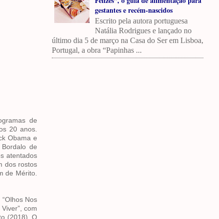
Felizes”, o guia de alimentação para
gestantes e recém-nascidos
Escrito pela autora portuguesa
Natália Rodrigues e lançado no
último dia 5 de março na Casa do Ser em Lisboa,
Portugal, a obra “Papinhas ...
rogramas de
os 20 anos.
rack Obama e
 Bordalo de
os atentados
m dos rostos
m de Mérito.
, “Olhos Nos
 Viver”, com
to (2018). O