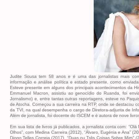
Judite Sousa tem 58 anos e é uma das jornalistas mais con
informação e análise política e estado presente, como enviad
Esteve presente em alguns dos principais acontecimentos da Hi
Emmanuel Macron, assistiu ao genocídio do Ruanda, foi envi
Jornalismo) e, entre tantas outras reportagens, esteve no Paq
de Atocha. Começou a sua carreira na RTP, onde se destacou co
da TVI, na qual desempenha o cargo de Diretora-adjunta de Inf
Além de jornalista, foi docente do ISCEM e é autora de nove livro
Em sua lista de livros já publicados, a jornalista conta com: “O
Olhos”, com Medina Carreira (2012), “Álvaro, Eugénia e Ana” (201
Diogo Telles Correia (2017), “Duas ou Três Coisas Sobre Mim”