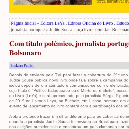
força narrativa: q
Página Inicial
»
Editora LeYa
,
Editora Oficina do Livro
,
Estudo
jornalista portuguesa Judite Sousa lança livro sobre Jair Bolsonar
Com título polêmico, jornalista portug
Bolsonaro
Bookeiro Publish
Depois de enviada pela TVI para fazer a cobertura do 2º turno d
Judite Sousa publica novo livro onde fala sobre a campanha do 
isolou depois de um atentado e comunicou-se com o eleitorado,
cujo título é “Político Esfaqueado ou é Morto ou é Eleito”, poss
do Livro (LeYa) e será apresentado pelo jornalista Sérgio Figuei
de 2019 na Livraria Leya, na Bucholz, em Lisboa, semana em q
evento de lançamento do livro contará com a participação dos mú
A obra pretende trazer um olhar diferente para perceber as dem
quando a jornalista Judite Sousa foi enviado ao Brasil para fa
das eleições presidenciais e encontrou um país clamando por