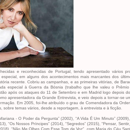
hecidas e reconhecidas de Portugal, tendo apresentado vários p
a especial, em alguns dos acontecimentos mais marcantes dos últim
stória recente. Cobriu as campanhas, e as primeiras vitórias, de Ba
ada especial à Guerra da Bósnia (trabalho que lhe valeu o Prêmio
uistão após os ataques do 11 de Setembro e em Madrid logo depois d
mo apresentadora da Grande Entrevista, e veio depois a tornar-se u
ormação. Em 2005, foi-lhe atribuído o grau de Comendadora da Orde
s, sobre temas vários, desde a reportagem, à entrevista e à ficção.
lá Mariana - O Poder da Pergunta” (2002), “A Vida É Um Minuto” (2009)
3), “Os Nossos Príncipes” (2014), “Segredos” (2015), “Pensar, Sentir,
 (2018), “Não Me Olhes Com Esse Tom de Voz”, com Maria do Céu San