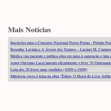
Mais Notícias
Inscrições para o Concurso Nacional Novos Poetas - Prêmio Poe
Resenha: Lavínia e A Árvore dos Tempos – Lucinei M. Campo
Médica vira paciente e publica obra em meio à superação e luta 
Autor Otaviano Lacet lançará oficialmente o livro “O Onironau
Lista dos 20 livros mais vendidos (10/09 a 19/09)
Mitologia grega é tema na obra “Édipo: O Herói do Livre Arbítr