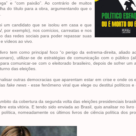
rega” e “com paixão”. Ao contrário de muitos
lha do título para a obra, argumentando que o
.
foi um candidato que se isolou em casa e que
por exemplo), nos comícios, carreatas e nos
uso das redes sociais para poder repassar suas
 e vídeos ao vivo.
ivro tem como principal foco “o perigo da extrema-direita, aliado 
lsonaro), utilizar-se de estratégias de comunicação com o público (a
para comunicar-se com o eleitorado brasileiro, depois de sofrer um 
turno das eleições.
a analisar outras democracias que aparentam estar em crise e onde os e
 das
fake news
- esse fenômeno viral que elege ou destitui políticos 
mbito da cobertura da segunda volta das eleições presidenciais brasile
obre esta vitória. E tendo sido enviada ao Brasil, quis analisar no liv
olítica, nomeadamente os últimos livros de ciência política dos pr