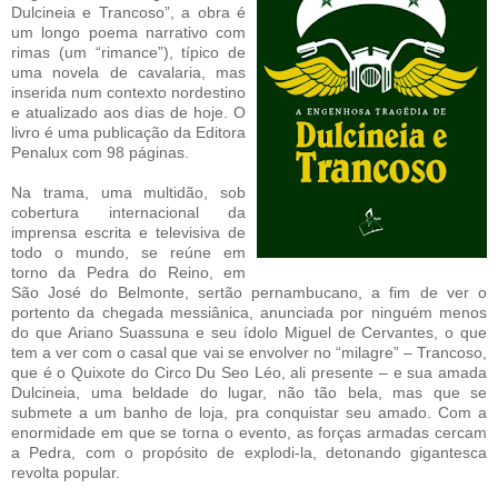
Dulcineia e Trancoso”, a obra é
um longo poema narrativo com
rimas (um “rimance”), típico de
uma novela de cavalaria, mas
inserida num contexto nordestino
e atualizado aos dias de hoje. O
livro é uma publicação da Editora
Penalux com 98 páginas.
Na trama, uma multidão, sob
cobertura internacional da
imprensa escrita e televisiva de
todo o mundo, se reúne em
torno da Pedra do Reino, em
São José do Belmonte, sertão pernambucano, a fim de ver o
portento da chegada messiânica, anunciada por ninguém menos
do que Ariano Suassuna e seu ídolo Miguel de Cervantes, o que
tem a ver com o casal que vai se envolver no “milagre” – Trancoso,
que é o Quixote do Circo Du Seo Léo, ali presente – e sua amada
Dulcineia, uma beldade do lugar, não tão bela, mas que se
submete a um banho de loja, pra conquistar seu amado. Com a
enormidade em que se torna o evento, as forças armadas cercam
a Pedra, com o propósito de explodi-la, detonando gigantesca
revolta popular.