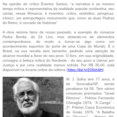
Na opinião do crítico Éverton Santos, “a narrativa é ao mesmo
tempo mítica e representativa da realidade popular nordestina; seu
cantar, nesse Rimance, é inventivo, crítico, simbólico, perspicaz,
irônico, um antropofágico monumento que, como as duas Pedras
do Reino, é cercado de histórias”.
A obra retoma fatos de nosso passado, a exemplo do romance
Pedra Bonita, do Zé Lins, mas dotando-os de elementos
contemporâneos, de modo a tornar-se algo como um
acontecimento esportivo do porte de uma Copa do Mundo. É o
Brasil, na sua revolta sem tamanho, pedindo uma atenção de
alcance mundial a favor do seu povo. O livro, em sua originalidade,
consagra a beleza mítica do Nordeste - do seu povo a clamar por
Justiça e por uma realidade menos sofrida. Por R$ 35,00, está
disponível na livraria online da editora (
https://bit.ly/2OfohAH
).
W. J. Solha tem 77 anos, é
de Sorocaba/SP, sendo
paraibano há 56. Tem vários
romances premiados: “Israel
Rêmora” - Prêmio Fernando
Chinaglia 1974; “A Canga” -
2º. Prêmio Caixa Econômica
de Goiás 1975; “A Batalha
de Oliveiros” - Prêmio INL