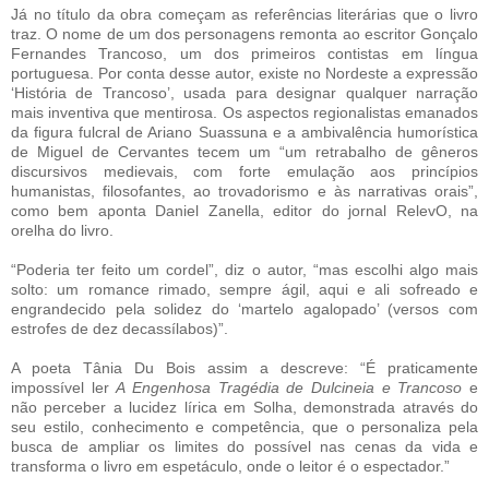
Já no título da obra começam as referências literárias que o livro
traz. O nome de um dos personagens remonta ao escritor Gonçalo
Fernandes Trancoso, um dos primeiros contistas em língua
portuguesa. Por conta desse autor, existe no Nordeste a expressão
‘História de Trancoso’, usada para designar qualquer narração
mais inventiva que mentirosa. Os aspectos regionalistas emanados
da figura fulcral de Ariano Suassuna e a ambivalência humorística
de Miguel de Cervantes tecem um “um retrabalho de gêneros
discursivos medievais, com forte emulação aos princípios
humanistas, filosofantes, ao trovadorismo e às narrativas orais”,
como bem aponta Daniel Zanella, editor do jornal RelevO, na
orelha do livro.
“Poderia ter feito um cordel”, diz o autor, “mas escolhi algo mais
solto: um romance rimado, sempre ágil, aqui e ali sofreado e
engrandecido pela solidez do ‘martelo agalopado’ (versos com
estrofes de dez decassílabos)”.
A poeta Tânia Du Bois assim a descreve: “É praticamente
impossível ler
A Engenhosa Tragédia de Dulcineia e Trancoso
e
não perceber a lucidez lírica em Solha, demonstrada através do
seu estilo, conhecimento e competência, que o personaliza pela
busca de ampliar os limites do possível nas cenas da vida e
transforma o livro em espetáculo, onde o leitor é o espectador.”