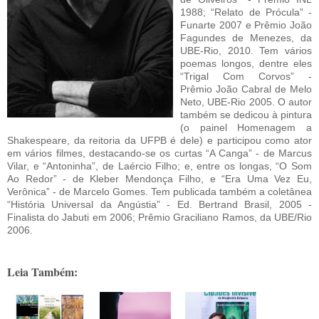
1988; “Relato de Prócula” -
Funarte 2007 e Prêmio João
Fagundes de Menezes, da
UBE-Rio, 2010. Tem vários
poemas longos, dentre eles
“Trigal Com Corvos” -
Prêmio João Cabral de Melo
Neto, UBE-Rio 2005. O autor
também se dedicou à pintura
(o painel Homenagem a
Shakespeare, da reitoria da UFPB é dele) e participou como ator
em vários filmes, destacando-se os curtas “A Canga” - de Marcus
Vilar, e “Antoninha”, de Laércio Filho; e, entre os longas, “O Som
Ao Redor” - de Kleber Mendonça Filho, e “Era Uma Vez Eu,
Verônica” - de Marcelo Gomes. Tem publicada também a coletânea
“História Universal da Angústia” - Ed. Bertrand Brasil, 2005 -
Finalista do Jabuti em 2006; Prêmio Graciliano Ramos, da UBE/Rio
2006.
Leia Também: