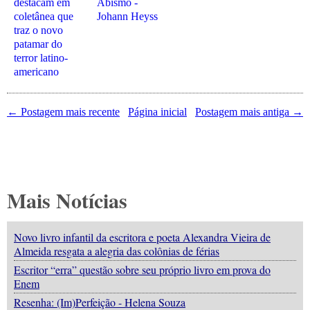
destacam em
Abismo -
coletânea que
Johann Heyss
traz o novo
patamar do
terror latino-
americano
← Postagem mais recente
Página inicial
Postagem mais antiga →
Mais Notícias
Novo livro infantil da escritora e poeta Alexandra Vieira de
Almeida resgata a alegria das colônias de férias
Escritor “erra” questão sobre seu próprio livro em prova do
Enem
Resenha: (Im)Perfeição - Helena Souza