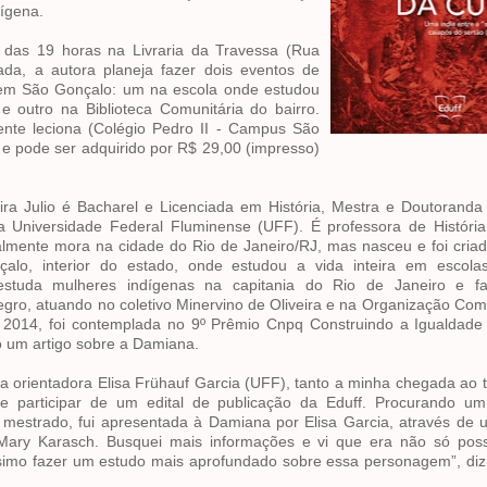
ígena.
ir das 19 horas na Livraria da Travessa (Rua
ada, a autora planeja fazer dois eventos de
a, em São Gonçalo: um na escola onde estudou
e outro na Biblioteca Comunitária do bairro.
nte leciona (Colégio Pedro II - Campus São
f e pode ser adquirido por R$ 29,00 (impresso)
ira Julio é Bacharel e Licenciada em História, Mestra e Doutoranda
 Universidade Federal Fluminense (UFF). É professora de História
ualmente mora na cidade do Rio de Janeiro/RJ, mas nasceu e foi cria
alo, interior do estado, onde estudou a vida inteira em escolas
estuda mulheres indígenas na capitania do Rio de Janeiro e f
gro, atuando no coletivo Minervino de Oliveira e na Organização Com
2014, foi contemplada no 9º Prêmio Cnpq Construindo a Igualdade
 um artigo sobre a Damiana.
a orientadora Elisa Frühauf Garcia (UFF), tanto a minha chegada ao
 de participar de um edital de publicação da Eduff. Procurando u
 mestrado, fui apresentada à Damiana por Elisa Garcia, através de 
 Mary Karasch. Busquei mais informações e vi que era não só poss
ssimo fazer um estudo mais aprofundado sobre essa personagem”, diz