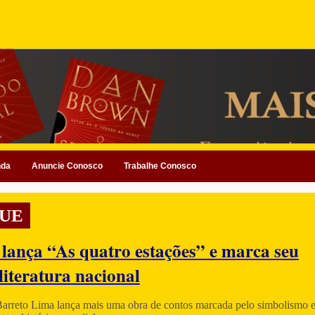
nda
Anuncie Conosco
Trabalhe Conosco
UE
 lança “As quatro estações” e marca seu
literatura nacional
Barreto Lima lança mais uma obra de contos marcada pelo simbolismo e