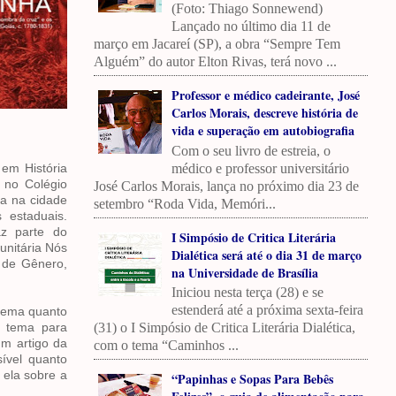
(Foto: Thiago Sonnewend)
Lançado no último dia 11 de
março em Jacareí (SP), a obra “Sempre Tem
Alguém” do autor Elton Rivas, terá novo ...
Professor e médico cadeirante, José
Carlos Morais, descreve história de
vida e superação em autobiografia
Com o seu livro de estreia, o
médico e professor universitário
 em História
 no Colégio
José Carlos Morais, lança no próximo dia 23 de
da na cidade
setembro “Roda Vida, Memóri...
 estaduais.
az parte do
I Simpósio de Critica Literária
unitária Nós
Dialética será até o dia 31 de março
 de Gênero,
na Universidade de Brasília
Iniciou nesta terça (28) e se
estenderá até a próxima sexta-feira
 tema quanto
(31) o I Simpósio de Critica Literária Dialética,
m tema para
um artigo da
com o tema “Caminhos ...
ível quanto
 ela sobre a
“Papinhas e Sopas Para Bebês