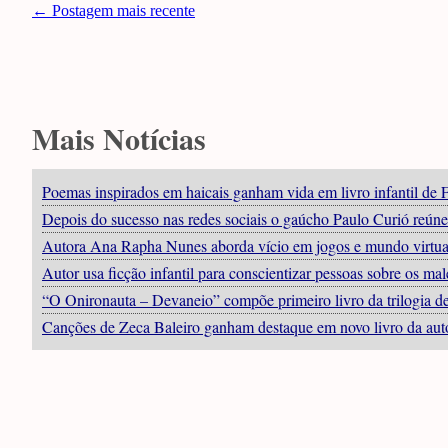
← Postagem mais recente
Mais Notícias
Poemas inspirados em haicais ganham vida em livro infantil de
Depois do sucesso nas redes sociais o gaúcho Paulo Curió reúne s
Autora Ana Rapha Nunes aborda vício em jogos e mundo virtual 
Autor usa ficção infantil para conscientizar pessoas sobre os mal
“O Onironauta – Devaneio” compõe primeiro livro da trilogia de 
Canções de Zeca Baleiro ganham destaque em novo livro da aut