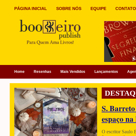
PÁGINA INICIAL
SOBRE NÓS
EQUIPE
CONTATO
Home
Resenhas
Mais Vendidos
Lançamentos
Age
DESTAQ
S. Barreto
espaço na 
O escritor Saulo 