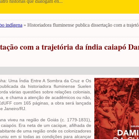
uatro histórias que dialogam en...
bo indígena
» Historiadora fluminense publica dissertação com a trajetó
rtação com a trajetória da índia caiapó D
unha: Uma Índia Entre A Sombra da Cruz e Os
ublicada da historiadora fluminense Suelen
orda várias questões sobre relações coloniais,
ha, e chama a atenção de acadêmicos ou não,
a EdUFF com 165 páginas, a obra será lançada
de Janeiro/RJ.
ana viveu na região de Goiás (c. 1779-1831),
caiapós. Era neta de um cacique, afilhada de
abitante de uma região onde os colonizadores
niu em si todas as condições para alcançar