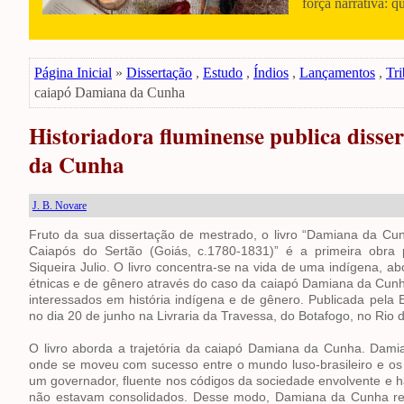
força narrativa: q
Página Inicial
»
Dissertação
,
Estudo
,
Índios
,
Lançamentos
,
Tri
caiapó Damiana da Cunha
Historiadora fluminense publica disse
da Cunha
J. B. Novare
Fruto da sua dissertação de mestrado, o livro “Damiana da C
Caiapós do Sertão (Goiás, c.1780-1831)” é a primeira obra p
Siqueira Julio. O livro concentra-se na vida de uma indígena, ab
étnicas e de gênero através do caso da caiapó Damiana da Cun
interessados em história indígena e de gênero. Publicada pel
no dia 20 de junho na Livraria da Travessa, do Botafogo, no Rio 
O livro aborda a trajetória da caiapó Damiana da Cunha. Dami
onde se moveu com sucesso entre o mundo luso-brasileiro e os 
um governador, fluente nos códigos da sociedade envolvente e h
não estavam consolidados. Desse modo, Damiana da Cunha reu