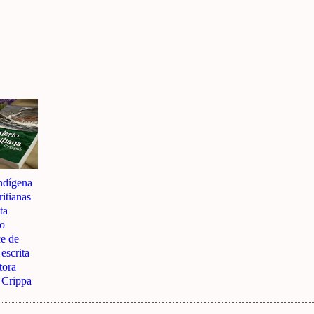
ndígena
itianas
ta
o
e de
 escrita
tora
 Crippa