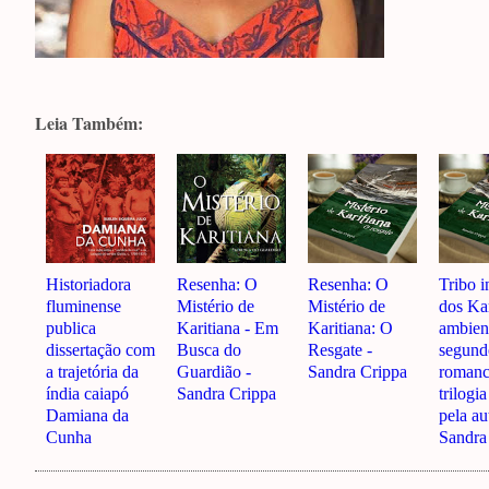
Leia Também:
Historiadora
Resenha: O
Resenha: O
Tribo i
fluminense
Mistério de
Mistério de
dos Kar
publica
Karitiana - Em
Karitiana: O
ambien
dissertação com
Busca do
Resgate -
segund
a trajetória da
Guardião -
Sandra Crippa
romanc
índia caiapó
Sandra Crippa
trilogia
Damiana da
pela au
Cunha
Sandra