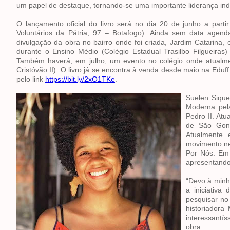
um papel de destaque, tornando-se uma importante liderança ind
O lançamento oficial do livro será no dia 20 de junho a part
Voluntários da Pátria, 97 – Botafogo). Ainda sem data agend
divulgação da obra no bairro onde foi criada, Jardim Catarin
durante o Ensino Médio (Colégio Estadual Trasilbo Filgueiras) 
Também haverá, em julho, um evento no colégio onde atualme
Cristóvão II). O livro já se encontra à venda desde maio na Eduf
pelo link
https://bit.ly/2xO1TKe
.
Suelen Sique
Moderna pela
Pedro II. At
de São Gonç
Atualmente 
movimento ne
Por Nós. Em 
apresentando
“Devo à minh
a iniciativa
pesquisar no
historiadora
interessantí
obra.