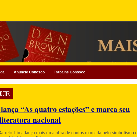
nda
Anuncie Conosco
Trabalhe Conosco
UE
 lança “As quatro estações” e marca seu
literatura nacional
Barreto Lima lança mais uma obra de contos marcada pelo simbolismo e