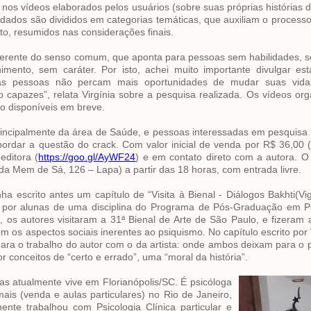
s nos vídeos elaborados pelos
usuários (sobre suas próprias histórias 
s dados são
divididos em categorias temáticas, que auxiliam o processo
o, resumidos nas considerações finais.
iferente do senso comum, que aponta para pessoas sem habilidades, s
mento, sem caráter. Por isto, achei muito importante divulgar est
as pessoas não percam mais oportunidades de mudar suas vida
capazes”, relata Virgínia sobre a pesquisa realizada. Os vídeos or
o disponíveis em breve.
principalmente da área de Saúde, e pessoas interessadas em pesquisa q
abordar a questão do crack. Com valor inicial de venda por R$ 36,00 
editora (
https://goo.gl/AyWF24
) e em contato direto com a autora. 
nida Mem de Sá, 126 – Lapa) a partir das 18 horas, com entrada livre.
ha escrito antes um capítulo de “Visita à Bienal - Diálogos Bakhti(Vig
os por alunas de uma disciplina do Programa de Pós-Graduação em P
, os autores visitaram a 31ª Bienal de Arte de São Paulo, e fizeram 
m os aspectos sociais inerentes ao psiquismo. No capítulo escrito por V
para o trabalho do autor com o da artista: onde ambos deixam para o 
conceitos de “certo e errado”, uma “moral da história”.
as atualmente vive em Florianópolis/SC. É psicóloga
mais (venda e aulas particulares) no Rio de Janeiro,
nte trabalhou com Psicologia Clínica particular e