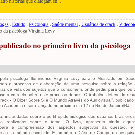
uatro histórias que dialogam en...
ogas
,
Estudo
,
Psicologia
,
Saúde mental
,
Usuários de crack
,
Videobi
ro da psicóloga Virgínia Levy
publicado no primeiro livro da psicóloga
 pela psicóloga fluminense Virgínia Levy para o Mestrado em Saú
z todo o processo de elaboração
de uma pesquisa sobre a relação 
rias de vida dos
sujeitos que o consomem, onde pediu para que os p
sem com ela sobre este processo depois. O trabalho defendido resul
rack - O Dizer Sobre Si e O Mundo Através do Audiovisual”, publicado 
ria Academia e será lançado no próximo dia 12 no Rio de Janeiro/RJ.
a, inclui dados
sobre o perfil epidemiológico dos usuários brasileiro
ndo
realizadas sobre o tema. O livro, apresenta ainda alguns
 para a compreensão dos aspectos subjetivos da questão, 
isa e o método escolhido. E também o Diário de
Campo da pesquisa