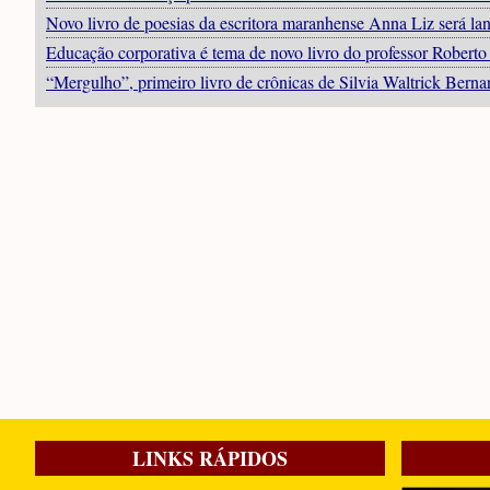
Novo livro de poesias da escritora maranhense Anna Liz será l
Educação corporativa é tema de novo livro do professor Robert
“Mergulho”, primeiro livro de crônicas de Silvia Waltrick Berna
LINKS RÁPIDOS