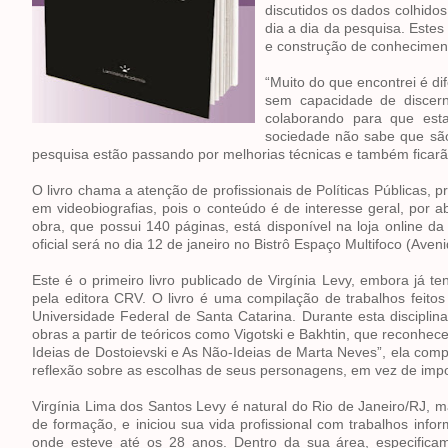
discutidos os dados colhido
dia a dia da pesquisa. Este
e construção de
conheciment
“Muito do que encontrei é d
sem capacidade de discerni
colaborando para que est
sociedade não sabe que são 
pesquisa estão passando por melhorias técnicas e também ficarã
O livro chama a atenção de profissionais de Políticas Públicas, 
em videobiografias, pois o conteúdo é de interesse geral, por 
obra, que possui 140 páginas, está disponível na loja online da 
oficial será no dia 12 de janeiro no Bistrô Espaço Multifoco (Ave
Este é o primeiro livro publicado de Virgínia Levy, embora já ten
pela editora CRV. O livro é uma compilação de trabalhos feit
Universidade Federal de Santa Catarina. Durante esta disciplina
obras a partir de teóricos como Vigotski e Bakhtin, que reconhece
Ideias de Dostoievski e As Não-Ideias de Marta Neves”, ela com
reflexão sobre as escolhas de seus personagens, em vez de impor 
Virgínia Lima dos Santos Levy é natural do Rio de Janeiro/RJ, m
de formação, e iniciou sua vida profissional com trabalhos infor
onde esteve até os 28 anos. Dentro da sua área, especificame