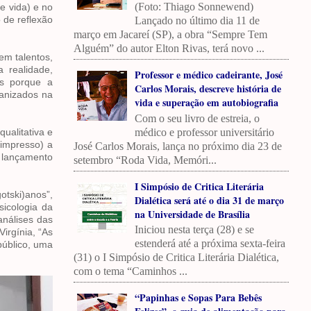
(Foto: Thiago Sonnewend)
de vida) e no
 de reflexão
Lançado no último dia 11 de
março em Jacareí (SP), a obra “Sempre Tem
Alguém” do autor Elton Rivas, terá novo ...
em talentos,
a realidade,
Professor e médico cadeirante, José
s porque a
Carlos Morais, descreve história de
ganizados na
vida e superação em autobiografia
Com o seu livro de estreia, o
médico e professor universitário
ualitativa e
(impresso) a
José Carlos Morais, lança no próximo dia 23 de
O lançamento
setembro “Roda Vida, Memóri...
I Simpósio de Critica Literária
otski)anos”,
Dialética será até o dia 31 de março
sicologia da
na Universidade de Brasília
análises das
Iniciou nesta terça (28) e se
irgínia, “As
estenderá até a próxima sexta-feira
público, uma
(31) o I Simpósio de Critica Literária Dialética,
com o tema “Caminhos ...
“Papinhas e Sopas Para Bebês