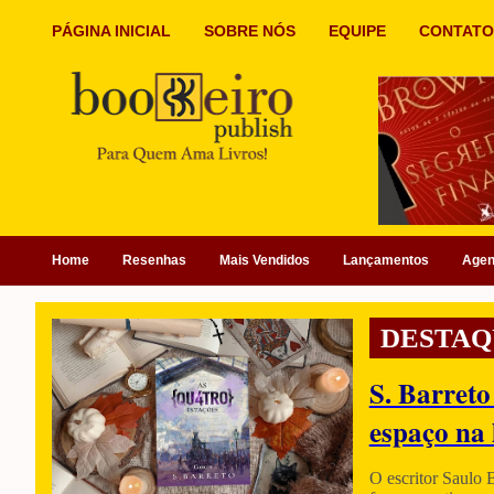
PÁGINA INICIAL
SOBRE NÓS
EQUIPE
CONTATO
Home
Resenhas
Mais Vendidos
Lançamentos
Age
DESTAQ
S. Barreto
espaço na 
O escritor Saulo 