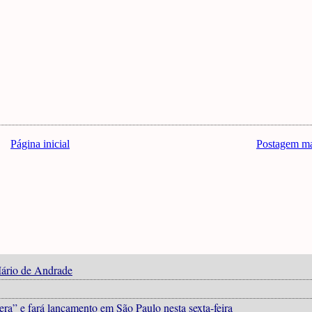
Página inicial
Postagem ma
Mário de Andrade
era” e fará lançamento em São Paulo nesta sexta-feira