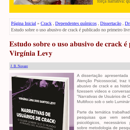
força narrativa: q
Página Inicial
»
Crack
,
Dependentes químicos
,
Dissertação
,
Dr
Estudo sobre o uso abusivo de crack é publicado no primeiro liv
Estudo sobre o uso abusivo de crack é 
Virgínia Levy
J. B. Novare
A dissertação apresentada
Atenção Psicossocial, tra
abusivo de crack e as histó
fizessem vídeos e conversas
“Narrativas de Usuários de C
Multifoco sob o selo Luminá
Parte da temática trabalhad
pesquisas que vem se
psicológicos,
necessários
sobre
metodologia de pesqu