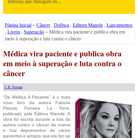
histórias que dialogam en...
Página Inicial
»
Câncer
,
Doênça
,
Editora Manole
,
Lançamentos
,
Livros
,
Superação
» Médica vira paciente e publica obra em
meio à superação e luta contra o câncer
Médica vira paciente e publica obra
em meio à superação e luta contra o
câncer
J. B. Novare
“De Médica A Paciente” é o mais
novo livro da autora Fabíola
Peixoto Ferreira La Torre,
publicado pela Editora Manole. A
obra foi escrita durante a luta da
autora contra o câncer de mama
e traz depoimentos de vários
pacientes e amigos que ela fez ao