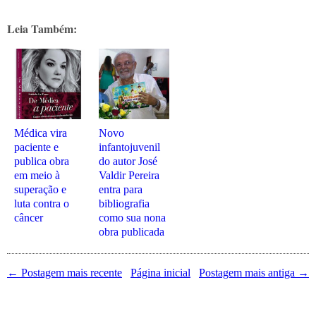
Leia Também:
Médica vira
Novo
paciente e
infantojuvenil
publica obra
do autor José
em meio à
Valdir Pereira
superação e
entra para
luta contra o
bibliografia
câncer
como sua nona
obra publicada
← Postagem mais recente
Página inicial
Postagem mais antiga →