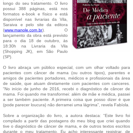
longo do seu tratamento. O livro
possui 388 páginas, está nos
formatos e-book e físico e está
disponível nas livrarias da Vila,
Saraiva e pelo site da editora
(
www.manole.com.br
). O
lançamento da obra está previsto
para o dia 18 de outubro, às
18:30h na Livraria da Vila
(Shopping JK), em São Paulo
(SP).
O livro abraça um público especial, com um olhar voltado para
pacientes com câncer de mama (ou outros tipos), parentes e
amigos de pacientes portadores, médicos e profissionais da área
de saúde, que atuam diretamente com pacientes com canceres.
“No início de junho de 2016, recebi o diagnóstico de câncer de
mama. Foi quando me transformei: além de mãe e médica, passei
a ser também paciente. A primeira coisa que posso dizer é que
(pode parecer loucura) não derramei uma lágrima”, revela Fabíola.
Sobre a organização do livro, a autora destaca: “Este livro foi
compilado a partir das postagens do meu blog que criei quando
tive o diagnóstico de câncer de mama, e de outros textos escritos
durante o meu tratamento. Eu acho interessante registrar, de