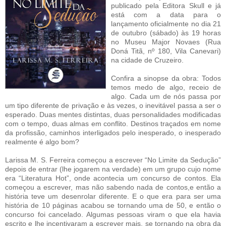
publicado pela Editora Skull e já
está com a data para o
lançamento oficialmente no dia 21
de outubro (sábado) às 19 horas
no Museu Major Novaes (Rua
Doná Titã, nº 180, Vila Canevari)
na cidade de Cruzeiro.
Confira a sinopse da obra: Todos
temos medo de algo, receio de
algo. Cada um de nós passa por
um tipo diferente de privação e às vezes, o inevitável passa a ser o
esperado. Duas mentes distintas, duas personalidades modificadas
com o tempo, duas almas em conflito. Destinos traçados em nome
da profissão, caminhos interligados pelo inesperado, o inesperado
realmente é algo bom?
Larissa M. S. Ferreira começou a escrever “No Limite da Sedução”
depois de entrar (lhe jogarem na verdade) em um grupo cujo nome
era “Literatura Hot”, onde acontecia um concurso de contos. Ela
começou a escrever, mas não sabendo nada de contos,e então a
história teve um desenrolar diferente. E o que era para ser uma
história de 10 páginas acabou se tornando uma de 50, e então o
concurso foi cancelado. Algumas pessoas viram o que ela havia
escrito e lhe incentivaram a escrever mais, se tornando na obra da