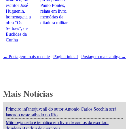
escritor José
Paulo Pontes,
Huguenin,
relata em livro,
homenageia a
memórias da
obra “Os
ditadura militar
Sertões”, de
Euclides da
Cunha
← Postagem mais recente
Página inicial
Postagem mais antiga →
Mais Notícias
Primeiro infantojuvenil do autor Antonio Carlos Secchin será
lançado neste sábado no Rio
Mitologia celta é temática em livro de contos da escritora
druidesa Bandrui de Gergóvia