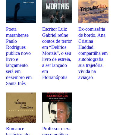
Poeta
Escritor Luiz
Ex-comissária
maranhense
Gabriel reúne
de bordo, Ana
Paulo
contos de terror
Cristina
Rodrigues
em “Delírios
Haddad,
publica novo
Mortais”, o seu
compartilha em
livro e
livro de estreia,
autobiografia
lançamento
a ser lançado
sua trajetória
será em
em
vivida na
dezembro em
Florianópolis
aviação
Santa Inês
Romance
Professor e ex-
histórico, do
preso político