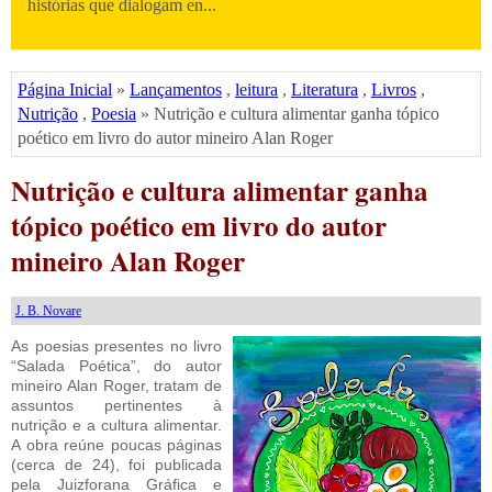
histórias que dialogam en...
Página Inicial
»
Lançamentos
,
leitura
,
Literatura
,
Livros
,
Nutrição
,
Poesia
» Nutrição e cultura alimentar ganha tópico
poético em livro do autor mineiro Alan Roger
Nutrição e cultura alimentar ganha
tópico poético em livro do autor
mineiro Alan Roger
J. B. Novare
As poesias presentes no livro
“Salada Poética”, do autor
mineiro Alan Roger, tratam de
assuntos pertinentes à
nutrição e a cultura alimentar.
A obra reúne poucas páginas
(cerca de 24), foi publicada
pela Juizforana Gráfica e