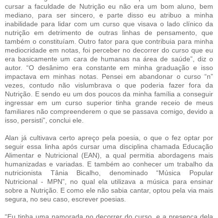
cursar a faculdade de Nutrição eu não era um bom aluno, bem
mediano, para ser sincero, e parte disso eu atribuo a minha
inabilidade para lidar com um curso que visava o lado clínico da
nutrição em detrimento de outras linhas de pensamento, que
também o constituíam. Outro fator para que contribuia para minha
mediocridade em notas, foi perceber no decorrer do curso que eu
era basicamente um cara de humanas na área de saúde”, diz o
autor. “O desânimo era constante em minha graduação e isso
impactava em minhas notas. Pensei em abandonar o curso “n”
vezes, contudo não vislumbrava o que poderia fazer fora da
Nutrição. E sendo eu um dos poucos da minha família a conseguir
ingressar em um curso superior tinha grande receio de meus
familiares não compreenderem o que se passava comigo, devido a
isso, persisti”, conclui ele.
Alan já cultivava certo apreço pela poesia, o que o fez optar por
seguir essa linha após cursar uma disciplina chamada Educação
Alimentar e Nutricional (EAN), a qual permitia abordagens mais
humanizadas e variadas. E também ao conhecer um trabalho da
nutricionista Tânia Bicalho, denominado “Música Popular
Nutricional - MPN”, no qual ela utilizava a música para ensinar
sobre a Nutrição. E como ele não sabia cantar, optou pela via mais
segura, no seu caso, escrever poesias.
“Eu tinha uma namorada no decorrer do curso, e a presença dela