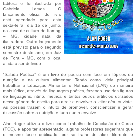
Editora e foi ilustrada por
Gabriela Lemos. O
lançamento oficial do livro
está agendado para esta
sexta-feira, dia 16 de junho,
na casa de cultura de Itamogi
– MG, cidade natal da
ilustradora. Outro lançamento
está previsto para o segundo
semestre deste ano, em Juiz
de Fora – MG, com o local
ainda a ser definido.
“Salada Poética” é um livro de poesia com foco em tópicos da
nutrição e na cultura alimentar. Tendo como ideia principal
trabalhar a Educação Alimentar e Nutricional (EAN) de maneira
mais lúdica, através da linguagem poética, fazendo uso das figuras
de linguagens, ritmo, métrica e tantos outros artifícios utilizados
nesse gênero de escrita para atrair e envolver o leitor e/ou ouvinte.
As poesias trazem o intuito de promover, conscientizar e gerar
discussão sobre a nutrição e tudo que a envolve.
Alan Roger utilizou o livro como Trabalho de Conclusão de Curso
(TCC), e após ter apresentado, alguns professores sugeriram que
o mesmo fosse publicado, por se tratar de algo diferente e