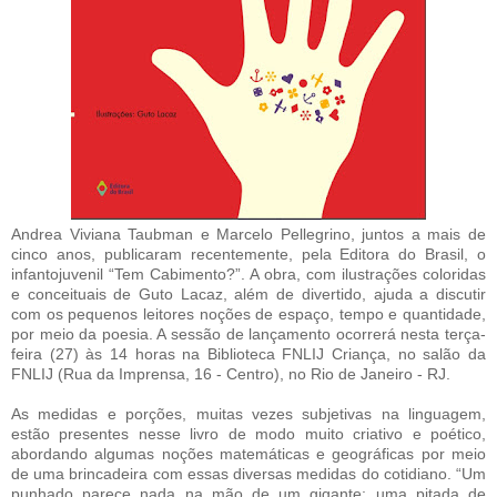
Andrea Viviana Taubman e Marcelo Pellegrino, juntos a mais de
cinco anos, publicaram recentemente, pela Editora do Brasil, o
infantojuvenil “Tem Cabimento?”. A obra, com ilustrações coloridas
e conceituais de Guto Lacaz, além de divertido, ajuda a discutir
com os pequenos leitores noções de espaço, tempo e quantidade,
por meio da poesia. A sessão de lançamento ocorrerá nesta terça-
feira (27) às 14 horas na Biblioteca FNLIJ Criança, no salão da
FNLIJ (Rua da Imprensa, 16 - Centro), no Rio de Janeiro - RJ.
As medidas e porções, muitas vezes subjetivas na linguagem,
estão presentes nesse livro de modo muito criativo e poético,
abordando algumas noções matemáticas e geográficas por meio
de uma brincadeira com essas diversas medidas do cotidiano. “Um
punhado parece nada na mão de um gigante; uma pitada de