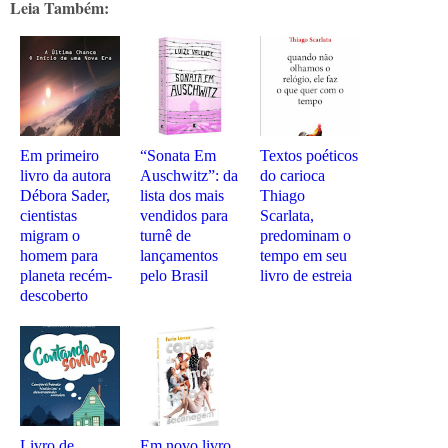
Leia Também:
Em primeiro
“Sonata Em
Textos poéticos
livro da autora
Auschwitz”: da
do carioca
Débora Sader,
lista dos mais
Thiago
cientistas
vendidos para
Scarlata,
migram o
turnê de
predominam o
homem para
lançamentos
tempo em seu
planeta recém-
pelo Brasil
livro de estreia
descoberto
Livro de
Em novo livro,