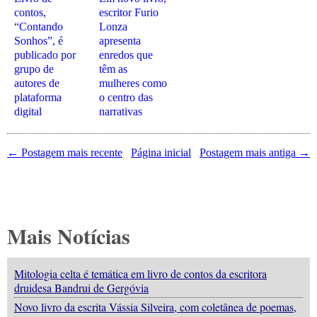
contos,
escritor Furio
“Contando
Lonza
Sonhos”, é
apresenta
publicado por
enredos que
grupo de
têm as
autores de
mulheres como
plataforma
o centro das
digital
narrativas
← Postagem mais recente
Página inicial
Postagem mais antiga →
Mais Notícias
Mitologia celta é temática em livro de contos da escritora
druidesa Bandrui de Gergóvia
Novo livro da escrita Vássia Silveira, com coletânea de poemas,