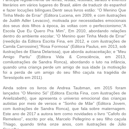
literários em vários lugares do Brasil, além de traduzir do espanhol
e fazer locuções bilíngues.Dentr seus livros estão: “O Menino Que
Tinha Medo de Errar” (Editora Lucena, em 2009, e com ilustrações
de Judith Adler Levacov), motivada por necessidades emocionais
dos seus dois filhos à época, às voltas com o perfeccionismo;“A
Escola Que Eu Quero Pra Mim”, Em 2010, abordando relações
dentro do ambiente escolar; “O Menino quer Tinha Medo de Errar”
(reedição da Editora Escrita Fina, em 2012, e com ilustrações de
Camila Carrossine);“Rosa Formosa” (Editora Paulus, em 2013, sob
ilustrações de Eliana Delarissa), que aborda autoaceitação; e “Meu
Amigo Partiu” (Editora Vida & Consciência, em 2013,
comilustrações de Sandra Ronca), abordando o luto na infância,
quando uma criança perde um amigo de sua idade (a motivação
foi a perda de um amigo do seu filho caçula na tragédia de
Teresópolis em 2011).
Ainda sobre os livros de Andrea Taubman, em 2015 foram
lançados “O Menino Só” (Editora Escrita Fina, com ilustrações de
Anielizabeth), que apresenta o universo emocional das crianças
autistas por meio de versos e “Sonho de Mãe” (Editora Jovem,
com ilustrações de Sandra Ronca), que fala sobre maternagem.
Este ano de 2017 a autora tem como novidades o livro “Cafofo do
Remelexo”, escrito por ela, Marcelo Pellegrino e seu filho caçula
Thiago, quando tinha onze anos, com ilustrações de Júlio