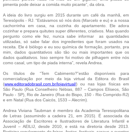
pimenta pode deixar a comida muito picante”, da obra.
A ideia do livro surgiu em 2015 durante um café da manhã, em
Teresópolis - RJ. “Estávamos só nós dois (Marcelo e eu) e a nossa
cachorrinha em casa, na cozinha do apartamento. Ele adora
cozinhar e prepara quitutes super diferentes, criativos. Mas quando
pergunto como ele fez, nunca sabe informar as quantidades
utilizadas, só sabe falar dos ingredientes que foram usados na
receita. Ele é biólogo e eu sou química de formação, portanto, pra
mim, dados quantitativos são tão ou mais importantes que os
dados qualitativos. Isso sempre foi motivo de pilhagem entre nós
como casal, um tipo de piada interna”, revela Andrea.
Os títulos de “Tem Cabimento?”estão disponíveis para
comercialização por meio da loja virtual da Editora do Brasil
(
www.editoradobrasil.com.br/lojavirtual/
) ou nas lojas físicas em
São Paulo (Rua Conselheiro Nébias, 887 – Campos Elíseos, São
Paulo - SP), Rio de Janeiro (Rua do Bispo, 150 - Rio Comprido-RJ)
e em Natal (Rua dos Caicós, 1533 – Alecrim).
Andrea Viviana Taubman é membro da Academia Teresopolitana
de Letras (assumindo a cadeira 21, em 2015). É associada da
Associação de Escritores e Ilustradores de Literatura Infantil e
Juvenil – AEILIJ, desde 2010, e está na diretoria desde 2013.
Participa regularmente de feiras, festas, festivais, saraus e eventos