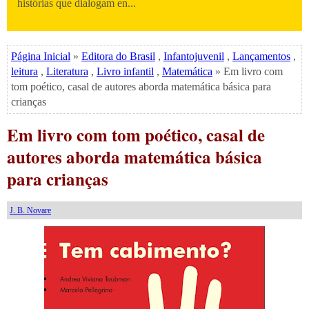
histórias que dialogam en...
Página Inicial
»
Editora do Brasil
,
Infantojuvenil
,
Lançamentos
,
leitura
,
Literatura
,
Livro infantil
,
Matemática
» Em livro com
tom poético, casal de autores aborda matemática básica para
crianças
Em livro com tom poético, casal de
autores aborda matemática básica
para crianças
J. B. Novare