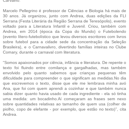
Carvalho.
Marcelo Pellegrino é professor de Ciências e Biologia há mais de
30 anos. Já organizou, junto com Andrea, duas edições da FLI
Serrana (Festa Literária da Região Serrana de Teresópolis), evento
voltado para a Literatura Infantil e Juvenil. Criou, também com
Andrea, em 2014 (época da Copa do Mundo) o Futebolendo
(evento lítero-futebolístico que levou diversos escritores com livros
sobre futebol para a cidade sede da concentração da Seleção
Brasileira), e o Carnavalivro, divertindo famílias inteiras no Clube
Comary, durante o carnaval com literatura.
“Somos apaixonados por ciência, infância e literatura. De repente o
texto foi fluindo entre comilança e gargalhadas, mas também
envolvido pelo quanto sabemos que crianças pequenas têm
dificuldade para compreender o que significam as medidas.No dia
que escrevemos o texto, disse que ele me lembrava minha avó
Ana, que foi com quem aprendi a cozinhar e que também nunca
sabia dizer quanto havia usado de cada ingrediente - ela só tinha
uma medida: um bocadinho.Aí começaram as frases sem nexo
sobre quantidades relativas ao tamanho de quem usa (colher de
piolho, copo de elefante - por exemplo, que estão no texto)”, cita
Andrea.