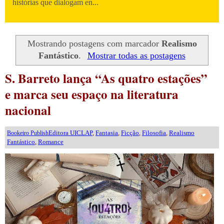
histórias que dialogam en...
Mostrando postagens com marcador
Realismo
Fantástico
.
Mostrar todas as postagens
S. Barreto lança “As quatro estações”
e marca seu espaço na literatura
nacional
Editora UICLAP
,
Fantasia
,
Ficção
,
Filosofia
,
Realismo
Bookeiro Publish
Fantástico
,
Romance