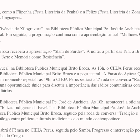
, como a Flipenha (Festa Literária da Penha) e a Felizs (Festa Literária da Zona
s linguagens.
“Vivência de Xilogravura”, na Biblioteca Pública Municipal Pe. José de Anchieta
cal. Em seguida, a programação continua com a apresentação teatral “Mulheres 
.
 Broca receberá a apresentação “Slam de Surdes”. À noite, a partir das 19h, a Bi
a “Arte e Memória como Resistência”.
Muvuca” na Biblioteca Pública Municipal Brito Broca. Às 13h, o CIEJA Perus rec
a Biblioteca Pública Municipal Brito Broca e a peça teatral “A Farsa do Açúcar
um momento especial, às 19h, o CIEJA Perus sediará a 2ª roda de conversa “Rá
ma oportunidade única para discutir a importância das rádios comunitárias co
itários.
Biblioteca Pública Municipal Pe. José de Anchieta. Às 10h, acontecerá a oficin
aízes Indígenas da Favela” na Biblioteca Pública Municipal Pe. José de Anch
eca Pública Municipal Brito Broca, seguido pela roda de conversa “Tradição e
álogo entre práticas culturais tradicionais e o mundo contemporâneo.
abrá é Fêmea no CIEJA Perus, seguida pelo Samba Progresso e intervenção poé
mba do Congo.