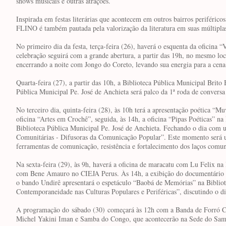
shows musicais e outras atrações.
Inspirada em festas literárias que acontecem em outros bairros periféricos
FLINO é também pautada pela valorização da literatura em suas múltipla
No primeiro dia da festa, terça-feira (26), haverá o esquenta da oficina 
celebração seguirá com a grande abertura, a partir das 19h, no mesmo lo
encerrando a noite com Jongo do Coreto, levando sua energia para a cena
Quarta-feira (27), a partir das 10h, a Biblioteca Pública Municipal Brito
Pública Municipal Pe. José de Anchieta será palco da 1ª roda de convers
No terceiro dia, quinta-feira (28), às 10h terá a apresentação poética “
oficina “Artes em Crochê”, seguida, às 14h, a oficina “Pipas Poéticas” n
Biblioteca Pública Municipal Pe. José de Anchieta. Fechando o dia com 
Comunitárias - Difusoras da Comunicação Popular”. Este momento será u
ferramentas de comunicação, resistência e fortalecimento dos laços comun
Na sexta-feira (29), às 9h, haverá a oficina de maracatu com Lu Felix na 
com Bene Amauro no CIEJA Perus. Às 14h, a exibição do documentário “R
o bando Undirê apresentará o espetáculo “Baobá de Memórias” na Bibliot
Contemporaneidade nas Culturas Populares e Periféricas”, discutindo o di
A programação do
sábado (30)
começará às 12h com a Banda de Forró C
Michel Yakini Iman e Samba do Congo, que acontecerão na Sede do Sa