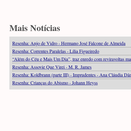
Mais Notícias
Resenha: Anjo de Vidro - Hermano José Falcone de Almeida
Resenha: Correntes Paralelas - Lília Figueiredo
“Além do Céu e Mais Um Dia”, traz enredo com reviravoltas ma
Resenha: Assovie Que Virei - M. R. James
Resenha: Koldbrann (parte III) - Imprudentes - Ana Cláudia D
Resenha: Crianças do Abismo - Johann Heyss