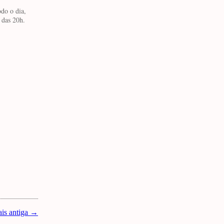
do o dia,
 das 20h.
is antiga →