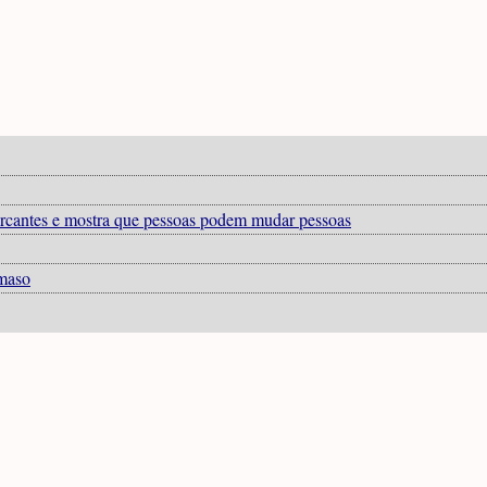
rcantes e mostra que pessoas podem mudar pessoas
âmaso