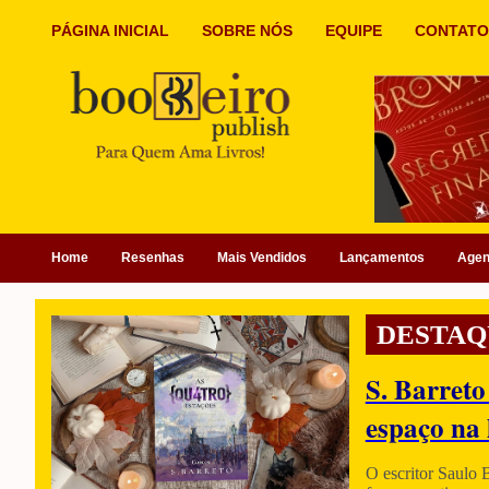
PÁGINA INICIAL
SOBRE NÓS
EQUIPE
CONTATO
Home
Resenhas
Mais Vendidos
Lançamentos
Age
DESTAQ
S. Barreto
espaço na 
O escritor Saulo 