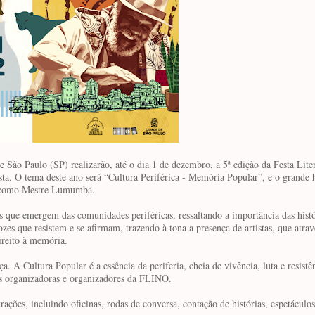
e São Paulo (SP) realizarão, até o dia 1 de dezembro, a 5ª edição da Festa Lite
ista. O tema deste ano será “Cultura Periférica - Memória Popular”, e o grand
e como Mestre Lumumba.
rais que emergem das comunidades periféricas, ressaltando a importância das histó
es que resistem e se afirmam, trazendo à tona a presença de artistas, que atra
direito à memória.
. A Cultura Popular é a essência da periferia, cheia de vivência, luta e resistê
 as organizadoras e organizadores da FLINO.
ões, incluindo oficinas, rodas de conversa, contação de histórias, espetáculos 