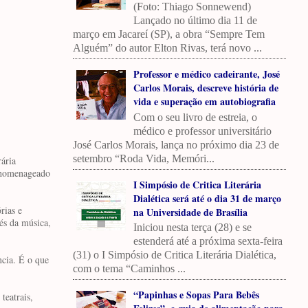
(Foto: Thiago Sonnewend)
Lançado no último dia 11 de
março em Jacareí (SP), a obra “Sempre Tem
Alguém” do autor Elton Rivas, terá novo ...
Professor e médico cadeirante, José
Carlos Morais, descreve história de
vida e superação em autobiografia
Com o seu livro de estreia, o
médico e professor universitário
José Carlos Morais, lança no próximo dia 23 de
setembro “Roda Vida, Memóri...
rária
e homenageado
I Simpósio de Critica Literária
Dialética será até o dia 31 de março
rias e
na Universidade de Brasília
vés da música,
Iniciou nesta terça (28) e se
estenderá até a próxima sexta-feira
(31) o I Simpósio de Critica Literária Dialética,
ncia. É o que
com o tema “Caminhos ...
“Papinhas e Sopas Para Bebês
teatrais,