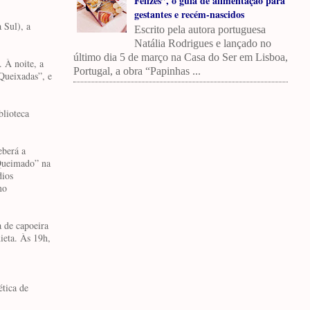
Felizes”, o guia de alimentação para
gestantes e recém-nascidos
 Sul), a
Escrito pela autora portuguesa
Natália Rodrigues e lançado no
último dia 5 de março na Casa do Ser em Lisboa,
. À noite, a
Portugal, a obra “Papinhas ...
Queixadas”, e
blioteca
eberá a
 Queimado” na
dios
mo
a de capoeira
ieta. Às 19h,
tica de