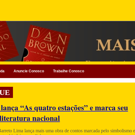
nda
Anuncie Conosco
Trabalhe Conosco
UE
 lança “As quatro estações” e marca seu
literatura nacional
Barreto Lima lança mais uma obra de contos marcada pelo simbolismo e