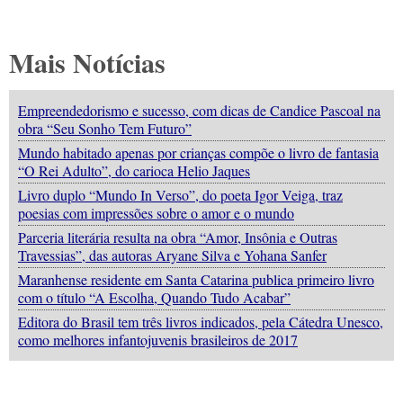
Mais Notícias
Empreendedorismo e sucesso, com dicas de Candice Pascoal na
obra “Seu Sonho Tem Futuro”
Mundo habitado apenas por crianças compõe o livro de fantasia
“O Rei Adulto”, do carioca Helio Jaques
Livro duplo “Mundo In Verso”, do poeta Igor Veiga, traz
poesias com impressões sobre o amor e o mundo
Parceria literária resulta na obra “Amor, Insônia e Outras
Travessias”, das autoras Aryane Silva e Yohana Sanfer
Maranhense residente em Santa Catarina publica primeiro livro
com o título “A Escolha, Quando Tudo Acabar”
Editora do Brasil tem três livros indicados, pela Cátedra Unesco,
como melhores infantojuvenis brasileiros de 2017