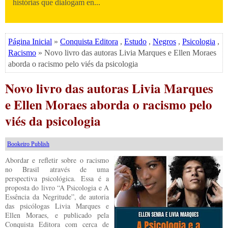
histórias que dialogam en...
Página Inicial
»
Conquista Editora
,
Estudo
,
Negros
,
Psicologia
,
Racismo
» Novo livro das autoras Livia Marques e Ellen Moraes
aborda o racismo pelo viés da psicologia
Novo livro das autoras Livia Marques
e Ellen Moraes aborda o racismo pelo
viés da psicologia
Bookeiro Publish
Abordar e refletir sobre o racismo
no Brasil através de uma
perspectiva psicológica. Essa é a
proposta do livro “A Psicologia e A
Essência da Negritude”, de autoria
das psicólogas Livia Marques e
Ellen Moraes, e publicado pela
Conquista Editora com cerca de