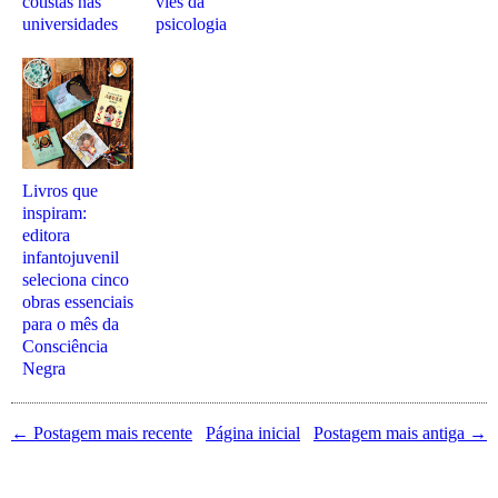
cotistas nas
viés da
universidades
psicologia
Livros que
inspiram:
editora
infantojuvenil
seleciona cinco
obras essenciais
para o mês da
Consciência
Negra
← Postagem mais recente
Página inicial
Postagem mais antiga →