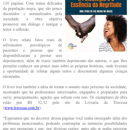
110 páginas. Com temas delicados
da população negra, que são pouco
discutidos e normalizados pela
sociedade, a obra objetiva
promover um diálogo e instigar o
leitor à reflexão.
O livro relata fatos reais de
sofrimentos psicológicos de
pacientes e pessoas que se
disponibilizaram a prestar seus
depoimentos, além de trazer também depoimento das autoras, o que lhes
permitiu conhecer um pouco mais sobre as próprias histórias, onde tiveram
a oportunidade de refutar alguns mitos e desconstruir algumas crenças
enraizadas.
O livro traz também a ideia de tornar o assunto mais próximo da sociedade,
mostrando que há profissionais interessados, engajados e preparados para
ouvir, principalmente, aqueles que sofrem com isso. Os exemplares da obra
estão por R$ 32,32 pelo site da Livraria da Travessa
(
www.travessa.com.br
).
“Esperamos que no decorrer dessas páginas você tenha enxergado além dos
problemas mencionados, podendo contemplar as inúmeras possibilidades
que nos permeiam e que, por diversas razões, antes não se podia enxergar