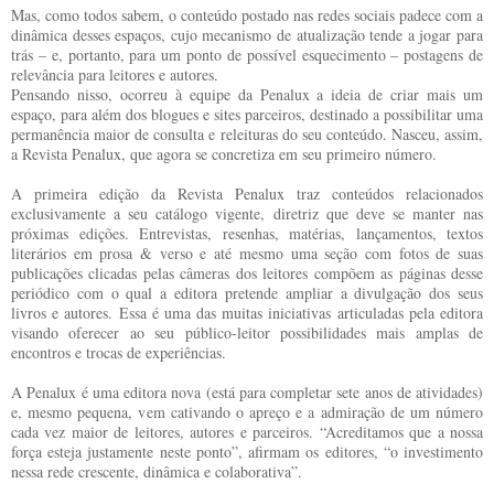
Mas, como todos sabem, o conteúdo postado nas redes sociais padece com a
dinâmica desses espaços, cujo mecanismo de atualização tende a jogar para
trás – e, portanto, para um ponto de possível esquecimento – postagens de
relevância para leitores e autores.
Pensando nisso, ocorreu à equipe da Penalux a ideia de criar mais um
espaço, para além dos blogues e sites parceiros, destinado a possibilitar uma
permanência maior de consulta e releituras do seu conteúdo. Nasceu, assim,
a Revista Penalux, que agora se concretiza em seu primeiro número.
A primeira edição da Revista Penalux traz conteúdos relacionados
exclusivamente a seu catálogo vigente, diretriz que deve se manter nas
próximas edições. Entrevistas, resenhas, matérias, lançamentos, textos
literários em prosa & verso e até mesmo uma seção com fotos de suas
publicações clicadas pelas câmeras dos leitores compõem as páginas desse
periódico com o qual a editora pretende ampliar a divulgação dos seus
livros e autores. Essa é uma das muitas iniciativas articuladas pela editora
visando oferecer ao seu público-leitor possibilidades mais amplas de
encontros e trocas de experiências.
A Penalux é uma editora nova (está para completar sete anos de atividades)
e, mesmo pequena, vem cativando o apreço e a admiração de um número
cada vez maior de leitores, autores e parceiros. “Acreditamos que a nossa
força esteja justamente neste ponto”, afirmam os editores, “o investimento
nessa rede crescente, dinâmica e colaborativa”.