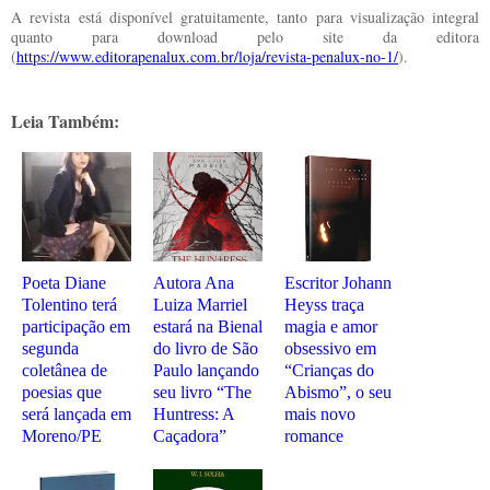
A revista está disponível gratuitamente, tanto para visualização integral
quanto para download pelo site da editora
(
https://www.editorapenalux.com.br/loja/revista-penalux-no-1/
).
Leia Também:
Poeta Diane
Autora Ana
Escritor Johann
Tolentino terá
Luiza Marriel
Heyss traça
participação em
estará na Bienal
magia e amor
segunda
do livro de São
obsessivo em
coletânea de
Paulo lançando
“Crianças do
poesias que
seu livro “The
Abismo”, o seu
será lançada em
Huntress: A
mais novo
Moreno/PE
Caçadora”
romance