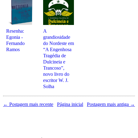
Resenha:
A
Egonia -
grandiosidade
Fernando
do Nordeste em
Ramos
“A Engenhosa
Tragédia de
Dulcineia e
Trancoso”,
novo livro do
escritor W. J.
Solha
← Postagem mais recente
Página inicial
Postagem mais antiga →