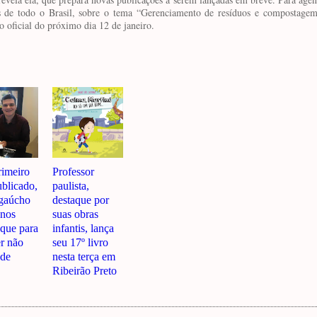
des de todo o Brasil, sobre o tema “Gerenciamento de resíduos e compostage
 oficial do próximo dia 12 de janeiro.
imeiro
Professor
ublicado,
paulista,
gaúcho
destaque por
anos
suas obras
 que para
infantis, lança
er não
seu 17º livro
ade
nesta terça em
Ribeirão Preto