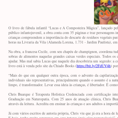
O livro de fábula infantil “Lucas e A Composteira Mágica”, lançado pe
público infantojuvenil, a obra conta com 35 páginas e traz personagens i
crianças compreendem a importância do descarte de resíduos vegetais para
horas na Livraria da Vila (Alameda Lorena, 1.731 - Jardim Paulista), em
Na obra, a francesa Cecile, com seu chapéu de champignon, coordena tud
sobras de alimentos naquelas grandes caixas verdes especiais. Todos os
ajudar. Mas mal sabia Lucas que naquele dia descobriria um segredo: a c
livro está à venda pelo site da Chiado Books (
https://bit.ly/2FdUV4h
) po
“Mais do que em qualquer outra época, com o advento da capilarização
individuais são representativas, principalmente quando o assunto é a n
limpo, é transformador. Levar essa ideia às crianças, é libertador. É com
Chris Buarque é Terapeuta Holística Credenciada com certificação inte
Graduação em Naturopatia. Com 25 anos de atuação clínica, Chris Buar
através da leitura. Acredita em ensinar às crianças e aos adultos a impo
Já com vários escritos de autoria própria, Chris viu que já era a hora de l
E hoje, tenho muita esperança em seus tutores (pais e/ou responsáveis)”,