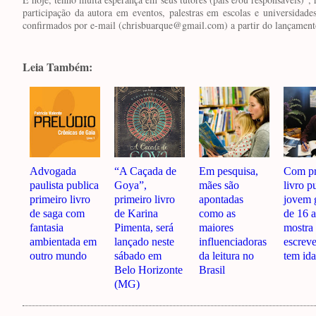
participação da autora em eventos, palestras em escolas e universida
confirmados por e-mail (chrisbuarque@gmail.com) a partir do lançamento
Leia Também:
Advogada
“A Caçada de
Em pesquisa,
Com pr
paulista publica
Goya”,
mães são
livro p
primeiro livro
primeiro livro
apontadas
jovem 
de saga com
de Karina
como as
de 16 
fantasia
Pimenta, será
maiores
mostra
ambientada em
lançado neste
influenciadoras
escrev
outro mundo
sábado em
da leitura no
tem id
Belo Horizonte
Brasil
(MG)