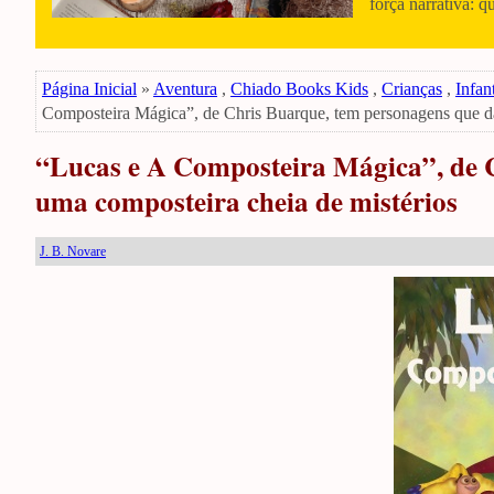
força narrativa: q
Página Inicial
»
Aventura
,
Chiado Books Kids
,
Crianças
,
Infan
Composteira Mágica”, de Chris Buarque, tem personagens que dã
“Lucas e A Composteira Mágica”, de C
uma composteira cheia de mistérios
J. B. Novare