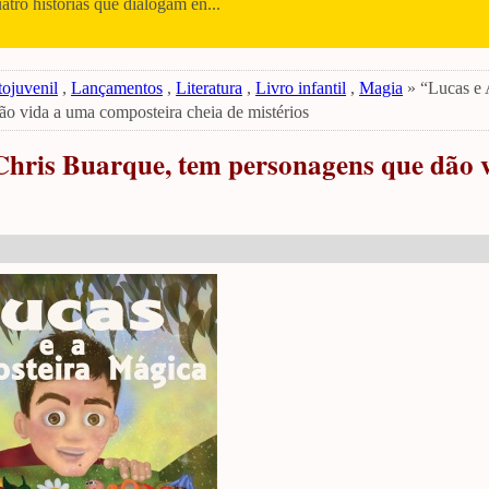
uatro histórias que dialogam en...
tojuvenil
,
Lançamentos
,
Literatura
,
Livro infantil
,
Magia
» “Lucas e
o vida a uma composteira cheia de mistérios
hris Buarque, tem personagens que dão 