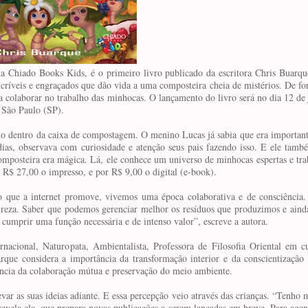
la Chiado Books Kids, é o primeiro livro publicado da escritora Chris Buarqu
ncríveis e engraçados que dão vida a uma composteira cheia de mistérios. De fo
 colaborar no trabalho das minhocas. O lançamento do livro será no dia 12 de 
 São Paulo (SP).
o dentro da caixa de compostagem. O menino Lucas já sabia que era importante
 dias, observava com curiosidade e atenção seus pais fazendo isso. E ele tamb
omposteira era mágica. Lá, ele conhece um universo de minhocas espertas e tr
r R$ 27,00 o impresso, e por R$ 9,00 o digital (e-book).
 que a internet promove, vivemos uma época colaborativa e de consciência.
atureza. Saber que podemos gerenciar melhor os resíduos que produzimos e aind
o cumprir uma função necessária e de intenso valor”, escreve a autora.
rnacional, Naturopata, Ambientalista, Professora de Filosofia Oriental em c
que considera a importância da transformação interior e da conscientização
rtância da colaboração mútua e preservação do meio ambiente.
evar as suas ideias adiante. E essa percepção veio através das crianças. “Tenho m
 revela ela, que prepara novas publicações a serem lançadas em breve. Para ag