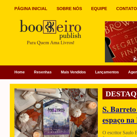
PÁGINA INICIAL
SOBRE NÓS
EQUIPE
CONTATO
Home
Resenhas
Mais Vendidos
Lançamentos
Age
DESTAQ
S. Barreto
espaço na 
O escritor Saulo 