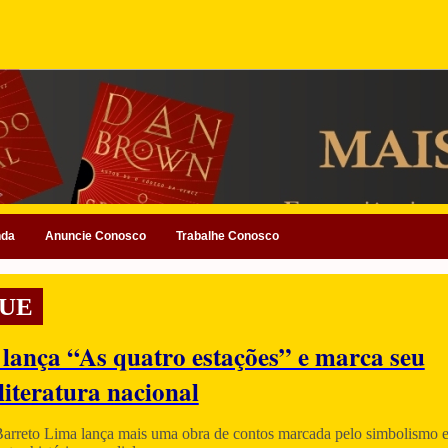
nda
Anuncie Conosco
Trabalhe Conosco
UE
 lança “As quatro estações” e marca seu
literatura nacional
Barreto Lima lança mais uma obra de contos marcada pelo simbolismo e