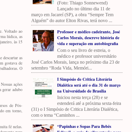
(Foto: Thiago Sonnewend)
Lançado no último dia 11 de
março em Jacareí (SP), a obra “Sempre Tem
Alguém” do autor Elton Rivas, terá novo ...
e. Voltado ao
Professor e médico cadeirante, José
rma lúdica, as
Carlos Morais, descreve história de
janeiro, às 15
vida e superação em autobiografia
Com o seu livro de estreia, o
médico e professor universitário
 descartar as
José Carlos Morais, lança no próximo dia 23 de
ém gostava de
setembro “Roda Vida, Memóri...
abalhadoras. O
I Simpósio de Critica Literária
 Nossas ações
Dialética será até o dia 31 de março
a gerar adubo
na Universidade de Brasília
Iniciou nesta terça (28) e se
estenderá até a próxima sexta-feira
ursos de Pós-
(31) o I Simpósio de Critica Literária Dialética,
 do em torno,
com o tema “Caminhos ...
“Papinhas e Sopas Para Bebês
uita fé nelas.
endamento para