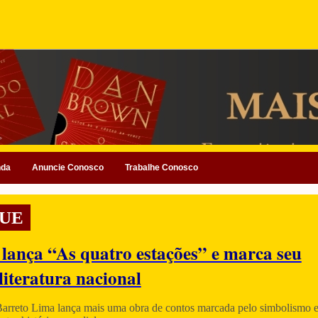
nda
Anuncie Conosco
Trabalhe Conosco
UE
 lança “As quatro estações” e marca seu
literatura nacional
Barreto Lima lança mais uma obra de contos marcada pelo simbolismo e