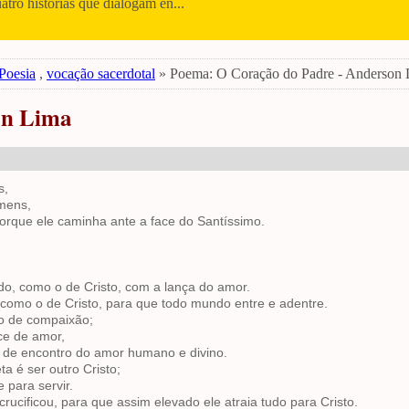
uatro histórias que dialogam en...
Poesia
,
vocação sacerdotal
» Poema: O Coração do Padre - Anderson
on Lima
s,
mens,
rque ele caminha ante a face do Santíssimo.
do, como o de Cristo, com a lança do amor.
 como o de Cristo, para que todo mundo entre e adentre.
o de compaixão;
ce de amor,
 de encontro do amor humano e divino.
 é ser outro Cristo;
para servir.
cificou, para que assim elevado ele atraia tudo para Cristo.