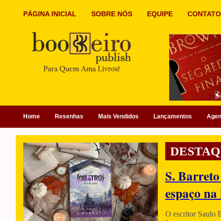
PÁGINA INICIAL
SOBRE NÓS
EQUIPE
CONTATO
Home
Resenhas
Mais Vendidos
Lançamentos
Age
DESTAQ
S. Barreto
espaço na 
O escritor Saulo 