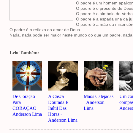
O padre é um homem apaixon
O padre é o presente de Deu
O padre é o símbolo do Verbo 
O padre é a espada una da ju
O padre é a mão da misericór
O padre é o reflexo do amor de Deus.
Nada, nada pode ser maior neste mundo do que um padre, nada.
Leia Também:
De Coração
A Casca
Mãos Calejadas
Um co
Para
Dourada E
- Anderson
compas
CORAÇÃO -
Inútil Das
Lima
Anders
Anderson Lima
Horas -
Anderson Lima