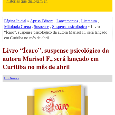
histórias que dialogam en...
Página Inicial
»
Apriss Editora
,
Lançamentos
,
Literatura
,
Mitologia Grega
,
Suspense
,
Suspense psicológico
» Livro
“Ícaro”, suspense psicológico da autora Marisol F., será lançado
em Curitiba no mês de abril
Livro “Ícaro”, suspense psicológico da
autora Marisol F., será lançado em
Curitiba no mês de abril
J. B. Novare