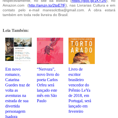
respectivamente, no site da editora (
https://goo.gl/1KY1fv
), no
Amazon.com (
http://amzn.to/2tpE7lF
), nas Livrarias Cultura e em
contato pelo e-mail maresolctba@gmail.com. A obra estará
também em toda rede livreira do Brasil.
Leia Também:
Em novo
“Nervura”,
Livro de
romance,
novo livro do
escritor
Catarina
poeta Carlos
brasileiro
Guedes traz de
Orfeu será
vencedor do
volta as
lançado este
Prêmio LeYa
aventuras na
mês em São
de 2018, em
estrada de sua
Paulo
Portugal, será
divertida
lançado em
personagem
fevereiro
Isadora