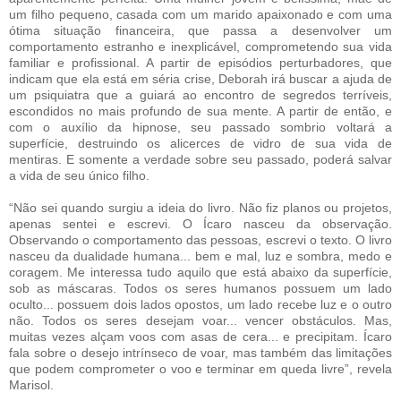
um filho pequeno, casada com um marido apaixonado e com uma
ótima situação financeira, que passa a desenvolver um
comportamento estranho e inexplicável, comprometendo sua vida
familiar e profissional. A partir de episódios perturbadores, que
indicam que ela está em séria crise, Deborah irá buscar a ajuda de
um psiquiatra que a guiará ao encontro de segredos terríveis,
escondidos no mais profundo de sua mente. A partir de então, e
com o auxílio da hipnose, seu passado sombrio voltará a
superfície, destruindo os alicerces de vidro de sua vida de
mentiras. E somente a verdade sobre seu passado, poderá salvar
a vida de seu único filho.
“Não sei quando surgiu a ideia do livro. Não fiz planos ou projetos,
apenas sentei e escrevi. O Ícaro nasceu da observação.
Observando o comportamento das pessoas, escrevi o texto. O livro
nasceu da dualidade humana... bem e mal, luz e sombra, medo e
coragem. Me interessa tudo aquilo que está abaixo da superfície,
sob as máscaras. Todos os seres humanos possuem um lado
oculto... possuem dois lados opostos, um lado recebe luz e o outro
não. Todos os seres desejam voar... vencer obstáculos. Mas,
muitas vezes alçam voos com asas de cera... e precipitam. Ícaro
fala sobre o desejo intrínseco de voar, mas também das limitações
que podem comprometer o voo e terminar em queda livre”, revela
Marisol.