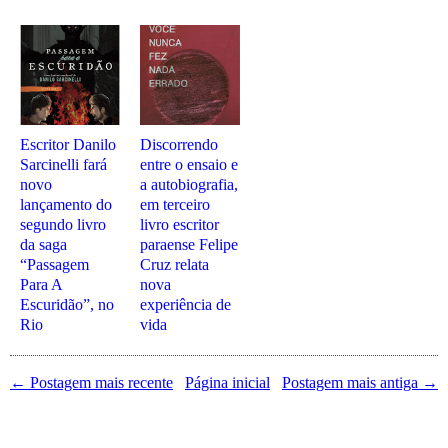
Escritor Danilo
Discorrendo
Sarcinelli fará
entre o ensaio e
novo
a autobiografia,
lançamento do
em terceiro
segundo livro
livro escritor
da saga
paraense Felipe
“Passagem
Cruz relata
Para A
nova
Escuridão”, no
experiência de
Rio
vida
← Postagem mais recente
Página inicial
Postagem mais antiga →