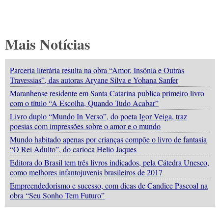
Mais Notícias
Parceria literária resulta na obra “Amor, Insônia e Outras
Travessias”, das autoras Aryane Silva e Yohana Sanfer
Maranhense residente em Santa Catarina publica primeiro livro
com o título “A Escolha, Quando Tudo Acabar”
Livro duplo “Mundo In Verso”, do poeta Igor Veiga, traz
poesias com impressões sobre o amor e o mundo
Mundo habitado apenas por crianças compõe o livro de fantasia
“O Rei Adulto”, do carioca Helio Jaques
Editora do Brasil tem três livros indicados, pela Cátedra Unesco,
como melhores infantojuvenis brasileiros de 2017
Empreendedorismo e sucesso, com dicas de Candice Pascoal na
obra “Seu Sonho Tem Futuro”