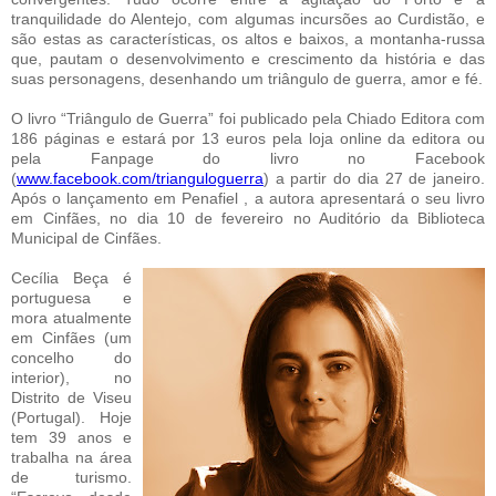
tranquilidade do Alentejo, com algumas incursões ao Curdistão, e
são estas as características, os altos e baixos, a montanha-russa
que, pautam o desenvolvimento e crescimento da história e das
suas personagens, desenhando um triângulo de guerra, amor e fé.
O livro “Triângulo de Guerra” foi publicado pela Chiado Editora com
186 páginas e estará por 13 euros pela loja online da editora ou
pela Fanpage do livro no Facebook
(
www.facebook.com/trianguloguerra
) a partir do dia 27 de janeiro.
Após o lançamento em Penafiel , a autora apresentará o seu livro
em Cinfães, no dia 10 de fevereiro no Auditório da Biblioteca
Municipal de Cinfães.
Cecília Beça é
portuguesa e
mora atualmente
em Cinfães (um
concelho do
interior), no
Distrito de Viseu
(Portugal). Hoje
tem 39 anos e
trabalha na área
de turismo.