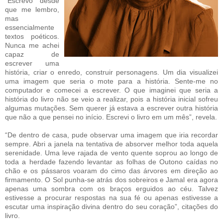
“Escrevo desde
que me lembro,
mas
essencialmente
textos poéticos.
Nunca me achei
capaz de
escrever uma
história, criar o enredo, construir personagens. Um dia visualizei
uma imagem que seria o mote para a história. Sente-me no
computador e comecei a escrever. O que imaginei que seria a
história do livro não se veio a realizar, pois a história inicial sofreu
algumas mutações. Sem querer já estava a escrever outra história
que não a que pensei no início. Escrevi o livro em um mês”, revela.
“De dentro de casa, pude observar uma imagem que iria recordar
sempre. Abri a janela na tentativa de absorver melhor toda aquela
serenidade. Uma leve rajada de vento quente soprou ao longo de
toda a herdade fazendo levantar as folhas de Outono caídas no
chão e os pássaros voaram do cimo das árvores em direção ao
firmamento. O Sol punha-se atrás dos sobreiros e Jamal era agora
apenas uma sombra com os braços erguidos ao céu. Talvez
estivesse a procurar respostas na sua fé ou apenas estivesse a
escutar uma inspiração divina dentro do seu coração”, citações do
livro.