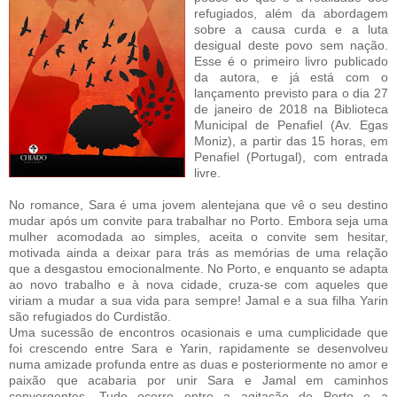
refugiados, além da abordagem
sobre a causa curda e a luta
desigual deste povo sem nação.
Esse é o primeiro livro publicado
da autora, e já está com o
lançamento previsto para o dia 27
de janeiro de 2018 na Biblioteca
Municipal de Penafiel (Av. Egas
Moniz), a partir das 15 horas, em
Penafiel (Portugal), com entrada
livre.
No romance, Sara é uma jovem alentejana que vê o seu destino
mudar após um convite para trabalhar no Porto. Embora seja uma
mulher acomodada ao simples, aceita o convite sem hesitar,
motivada ainda a deixar para trás as memórias de uma relação
que a desgastou emocionalmente. No Porto, e enquanto se adapta
ao novo trabalho e à nova cidade, cruza-se com aqueles que
viriam a mudar a sua vida para sempre! Jamal e a sua filha Yarin
são refugiados do Curdistão.
Uma sucessão de encontros ocasionais e uma cumplicidade que
foi crescendo entre Sara e Yarin, rapidamente se desenvolveu
numa amizade profunda entre as duas e posteriormente no amor e
paixão que acabaria por unir Sara e Jamal em caminhos
convergentes. Tudo ocorre entre a agitação do Porto e a