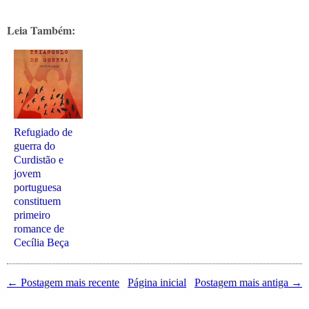
Leia Também:
Refugiado de
guerra do
Curdistão e
jovem
portuguesa
constituem
primeiro
romance de
Cecília Beça
← Postagem mais recente
Página inicial
Postagem mais antiga →