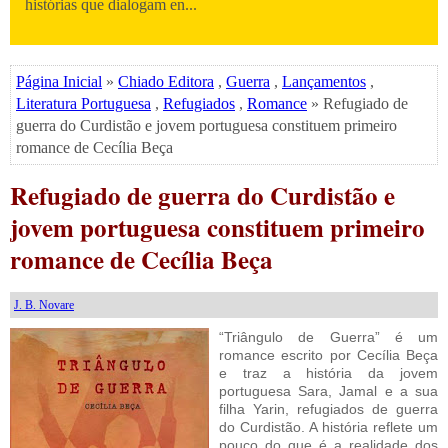
histórias que dialogam en...
Página Inicial
»
Chiado Editora
,
Guerra
,
Lançamentos
,
Literatura Portuguesa
,
Refugiados
,
Romance
» Refugiado de
guerra do Curdistão e jovem portuguesa constituem primeiro
romance de Cecília Beça
Refugiado de guerra do Curdistão e
jovem portuguesa constituem primeiro
romance de Cecília Beça
J. B. Novare
“Triângulo de Guerra” é um
romance escrito por Cecília Beça
e traz a história da jovem
portuguesa Sara, Jamal e a sua
filha Yarin, refugiados de guerra
do Curdistão. A história reflete um
pouco do que é a realidade dos