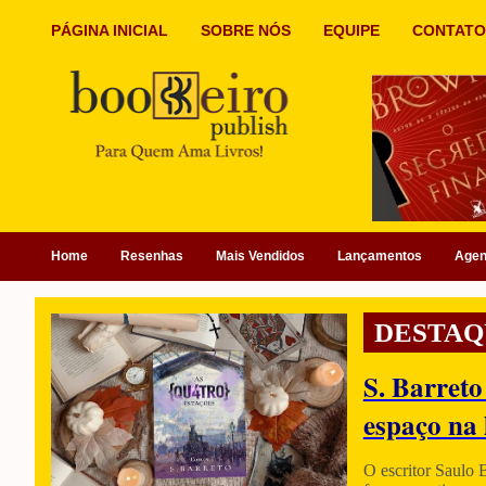
PÁGINA INICIAL
SOBRE NÓS
EQUIPE
CONTATO
Home
Resenhas
Mais Vendidos
Lançamentos
Age
DESTAQ
S. Barreto
espaço na 
O escritor Saulo 