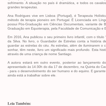
sofrimento. A situação no país é dramática, e todos os cavalo
grandes terapeutas.
Ana Rodrigues vive em Lisboa (Portugal), é Terapeuta Holística
método de terapia pioneiro em Portugal. É Licenciada em Líng
possui Pós-Graduação em Ciências Documentais, variante de Bi
Graduação em Equoterapia, pela Faculdade de Comunicação e Edu
Em 2016, Ana publicou o seu primeiro livro infantil, com o títul
da Silva. No livro, o Guardador de Estrelas conta a história 
guardar as estrelas do céu. As estrelas, além de iluminarem o 
sonhar, têm neste, livro um significado mais profundo. Esta hist
através de uma criança de nome Santiago.
A autora estará em outro evento, posterior ao lançamento do
apresentado às 14:30h do dia 17 de dezembro, na Quinta do Cava
- para o desenvolvimento do ser humano e do equino. E garante 
ainda está a trabalhar sobre ele.
Leia Também: