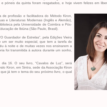
s e póneis da quinta foram resgatados, e hoje vivem felizes em lib
 de profissão e facilitadora do Método Kiron,
uas e Literaturas Modernas (Inglês e Alemão),
blioteca pela Universidade de Coimbra e Pós-
cação de Ibiúna (São Paulo, Brasil).
o “O Guardador de Estrelas”, pela Edições Vieira
de um ser muito especial, que tem a tarefa de
céu à noite e de muitas vezes nos ensinarem a
ória foi transmitida à autora durante um sonho,
 dia 16. O seu livro, “Cavalos de Luz”, será
lo Kiron, em Sintra, sede da Associação Kiron
que já tem o tema do seu próximo livro, o qual