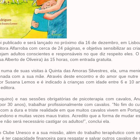
foi publicado e será lançado no próximo dia 16 de dezembro, em Lisboa
itora Alfarroba com cerca de 24 páginas, e objetiva sensibilizar as cri
sejam adultos conscientes e responsáveis no que diz respeito eles. 
 Alberto de Oliveira) às 15 horas, com entrada gratuita.
 numa de suas visitas à Quinta das Amoras Silvestres, ela, uma meni
nada com a sua mãe. Através deste encontro e do amor que nutre 
 por Susana Lemos e é indicado à crianças com idade entre 6 e 10 a
 editora.
equino) e nas sessões obrigatórias de psicoterapia com cavalos, A
or 30 anos), trabalhar profissionalmente com cavalos. “No fim do cu
com a dura e triste realidade em que muitos cavalos vivem em Portug
andono e muitas vezes maus tratos. Acredito que a forma de mudar es
 não será necessário castigar os adultos!”, conclui ela.
 Clube Unesco e a sua missão, além do trabalho terapêutico com os
é ter capacidade financeira para resgatar e salvar outros cavalos de 