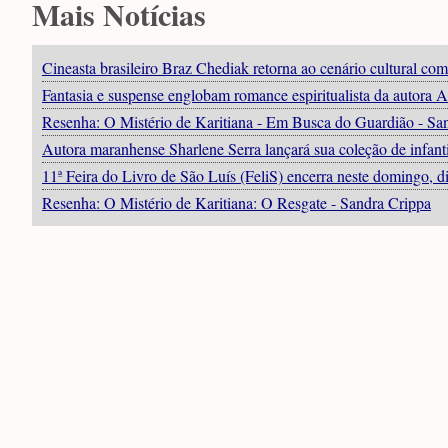
Mais Notícias
Cineasta brasileiro Braz Chediak retorna ao cenário cultural c
Fantasia e suspense englobam romance espiritualista da autora 
Resenha: O Mistério de Karitiana - Em Busca do Guardião - Sa
Autora maranhense Sharlene Serra lançará sua coleção de infanti
11ª Feira do Livro de São Luís (FeliS) encerra neste domingo, 
Resenha: O Mistério de Karitiana: O Resgate - Sandra Crippa