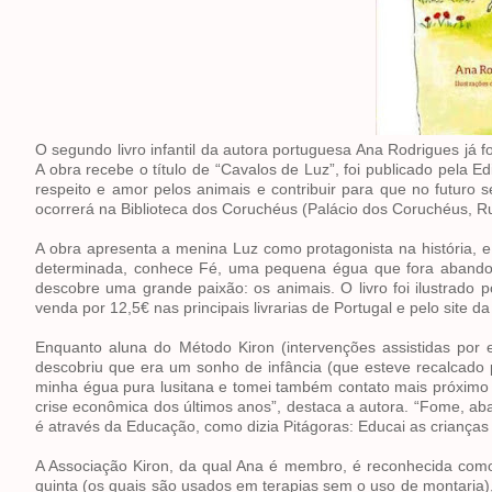
O segundo livro infantil da autora portuguesa Ana Rodrigues já 
A obra recebe o título de “Cavalos de Luz”, foi publicado pela Ed
respeito e amor pelos animais e contribuir para que no futuro 
ocorrerá na Biblioteca dos Coruchéus (Palácio dos Coruchéus, Rua
A obra apresenta a menina Luz como protagonista na história, e
determinada, conhece Fé, uma pequena égua que fora abando
descobre uma grande paixão: os animais. O livro foi ilustrado
venda por 12,5€ nas principais livrarias de Portugal e pelo site da
Enquanto aluna do Método Kiron (intervenções assistidas por 
descobriu que era um sonho de infância (que esteve recalcado p
minha égua pura lusitana e tomei também contato mais próximo 
crise econômica dos últimos anos”, destaca a autora. “Fome, ab
é através da Educação, como dizia Pitágoras: Educai as crianças e
A Associação Kiron, da qual Ana é membro, é reconhecida como
quinta (os quais são usados em terapias sem o uso de montaria), 