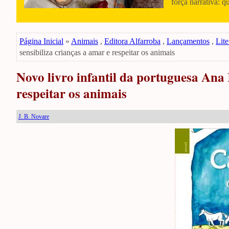
força narrativa: q
Página Inicial
»
Animais
,
Editora Alfarroba
,
Lançamentos
,
Lite
sensibiliza crianças a amar e respeitar os animais
Novo livro infantil da portuguesa Ana 
respeitar os animais
J. B. Novare