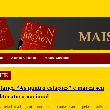
nda
Anuncie Conosco
Trabalhe Conosco
UE
 lança “As quatro estações” e marca seu
literatura nacional
Barreto Lima lança mais uma obra de contos marcada pelo simbolismo e