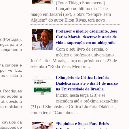
(Foto: Thiago Sonnewend)
Lançado no último dia 11 de
março em Jacareí (SP), a obra “Sempre Tem
Alguém” do autor Elton Rivas, terá novo ...
Professor e médico cadeirante, José
Carlos Morais, descreve história de
 (Portugal).
vida e superação em autobiografia
anças para o
Com o seu livro de estreia, o
O lançamento
médico e professor universitário
José Carlos Morais, lança no próximo dia 23 de
na curiosa e
setembro “Roda Vida, Memóri...
por Fé, Luz
nos e está à
I Simpósio de Critica Literária
Dialética será até o dia 31 de março
na Universidade de Brasília
na Rodrigues
Iniciou nesta terça (28) e se
rso adotei a
estenderá até a próxima sexta-feira
al, devido à
(31) o I Simpósio de Critica Literária Dialética,
ta realidade
com o tema “Caminhos ...
 cavalos da
“Papinhas e Sopas Para Bebês
situações de