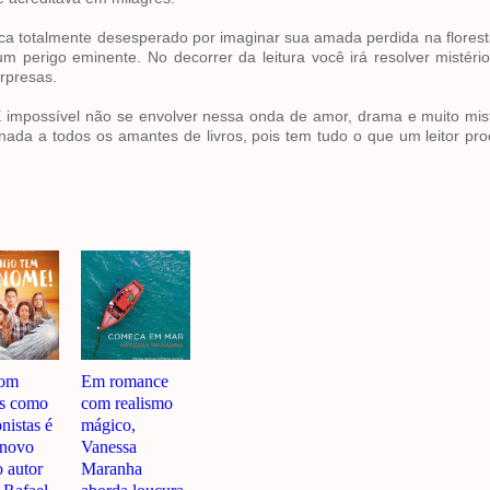
a totalmente desesperado por imaginar sua amada perdida na flores
um perigo eminente. No decorrer da leitura você irá resolver mistéri
urpresas.
. É impossível não se envolver nessa onda de amor, drama e muito mis
tinada a todos os amantes de livros, pois tem tudo o que um leitor p
com
Em romance
as como
com realismo
nistas é
mágico,
 novo
Vanessa
o autor
Maranha