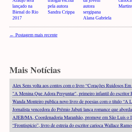
Araújo será
trilogia escrita
da jovem
carioca
lançado na
pela autora
autora
Martin
Bienal do Rio
Sandra Crippa
sergipana
2017
Alana Gabriela
← Postagem mais recente
Mais Notícias
Alex Sens volta aos contos com o livro “Corações Ruidosos Em 
"A Menina Que Adora Perguntar", primeiro infantil do escritor
Wanda Monteiro publica novo livro de poesias com o título “A L
Jornalista vencedora do Prêmio Jabuti lança romance que abord
AJEB/MA, Coordenadoria Maranhão, promove em São Luís o I En
“Frontispício”, livro de estreia do escritor carioca Wallace Ram