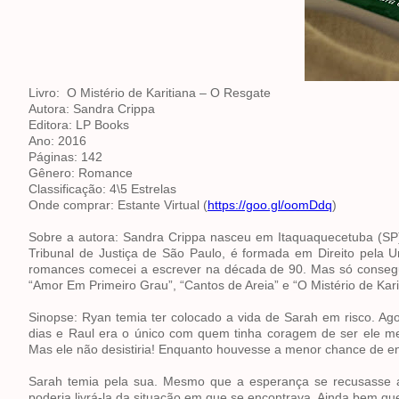
Livro: O Mistério de Karitiana – O Resgate
Autora: Sandra Crippa
Editora: LP Books
Ano: 2016
Páginas: 142
Gênero: Romance
Classificação: 4\5 Estrelas
Onde comprar: Estante Virtual (
https://goo.gl/oomDdq
)
Sobre a autora: Sandra Crippa nasceu em Itaquaquecetuba (SP),
Tribunal de Justiça de São Paulo, é formada em Direito pela 
romances comecei a escrever na década de 90. Mas só consegui 
“Amor Em Primeiro Grau”, “Cantos de Areia” e “O Mistério de Kar
Sinopse: Ryan temia ter colocado a vida de Sarah em risco. Ag
dias e Raul era o único com quem tinha coragem de ser ele 
Mas ele não desistiria! Enquanto houvesse a menor chance de en
Sarah temia pela sua. Mesmo que a esperança se recusasse a e
poderia livrá-la da situação em que se encontrava. Ainda bem qu