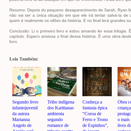
Resumo: Depois do pequeno desaparecimento de Sarah, Ryan fic
não vai ser a única situação em que ele irá tentar salvá-la de 
quem é realmente os vilões da história. E no final terá grandes s
Conclusão: Li o primeiro livro e estou amando ler essa trilogia
capítulo. Espero ansiosa o final dessa história. É uma obra des
livro.
Leia Também:
Segundo livro
Tribo indígena
Conheça a
Obra 
infantojuvenil
dos Karitianas
fantasia épica
crianç
da autora
ambienta
“Coroa de
protago
Marianna
segundo
Ferro e Trono
o mais
Angelo de
romance de
de Espinhos”,
livro d