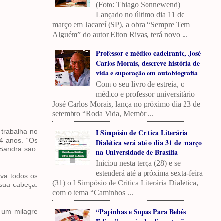
(Foto: Thiago Sonnewend)
Lançado no último dia 11 de
março em Jacareí (SP), a obra “Sempre Tem
Alguém” do autor Elton Rivas, terá novo ...
Professor e médico cadeirante, José
Carlos Morais, descreve história de
vida e superação em autobiografia
Com o seu livro de estreia, o
médico e professor universitário
José Carlos Morais, lança no próximo dia 23 de
setembro “Roda Vida, Memóri...
I Simpósio de Critica Literária
 trabalha no
4 anos. “Os
Dialética será até o dia 31 de março
 Sandra são:
na Universidade de Brasília
.
Iniciou nesta terça (28) e se
estenderá até a próxima sexta-feira
ava todos os
(31) o I Simpósio de Critica Literária Dialética,
sua cabeça.
com o tema “Caminhos ...
“Papinhas e Sopas Para Bebês
 um milagre