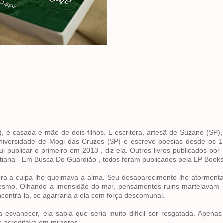
 é casada e mãe de dois filhos. É escritora, artesã de Suzano (SP),
Universidade de Mogi das Cruzes (SP) e escreve poesias desde os 1
publicar o primeiro em 2013”, diz ela. Outros livros publicados por
itiana - Em Busca Do Guardião”, todos foram publicados pela LP Books
ora a culpa lhe queimava a alma. Seu desaparecimento lhe atorment
mesmo. Olhando a imensidão do mar, pensamentos ruins martelavam 
contrá-la, se agarraria a ela com força descomunal.
svanecer, ela sabia que seria muito difícil ser resgatada. Apenas
e acreditava em milagres.