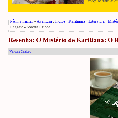
força narrativa: q
Página Inicial
»
Aventura
,
Índios
,
Karitianas
,
Literatura
,
Mistér
Resgate - Sandra Crippa
Resenha: O Mistério de Karitiana: O 
Vanessa Cardoso