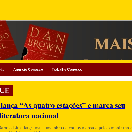
nda
Anuncie Conosco
Trabalhe Conosco
UE
 lança “As quatro estações” e marca seu
literatura nacional
Barreto Lima lança mais uma obra de contos marcada pelo simbolismo e