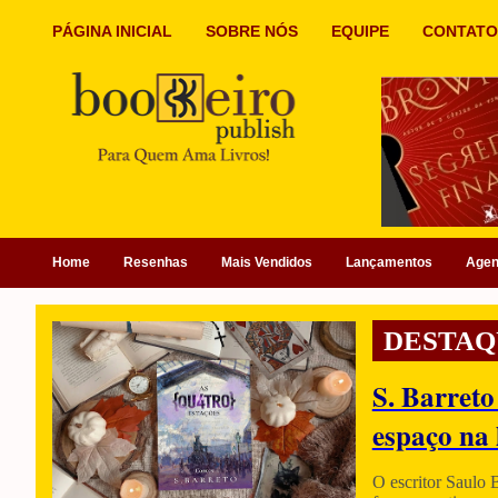
PÁGINA INICIAL
SOBRE NÓS
EQUIPE
CONTATO
Home
Resenhas
Mais Vendidos
Lançamentos
Age
DESTAQ
S. Barreto
espaço na 
O escritor Saulo 