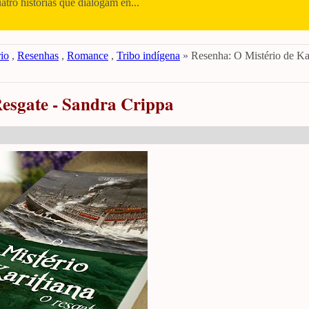
uatro histórias que dialogam en...
io
,
Resenhas
,
Romance
,
Tribo indígena
» Resenha: O Mistério de Kar
Resgate - Sandra Crippa