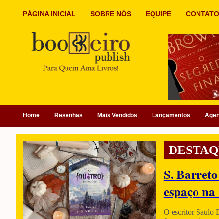
PÁGINA INICIAL
SOBRE NÓS
EQUIPE
CONTATO
Home
Resenhas
Mais Vendidos
Lançamentos
Age
DESTAQ
S. Barreto
espaço na 
O escritor Saulo 