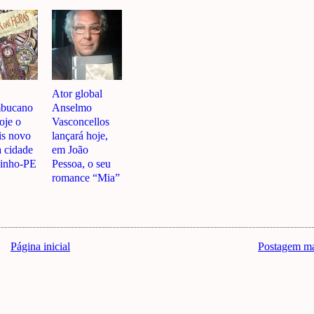
Ator global
mbucano
Anselmo
oje o
Vasconcellos
is novo
lançará hoje,
a cidade
em João
jinho-PE
Pessoa, o seu
romance “Mia”
Página inicial
Postagem ma