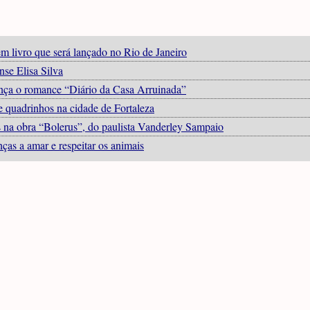
m livro que será lançado no Rio de Janeiro
nse Elisa Silva
lança o romance “Diário da Casa Arruinada”
 quadrinhos na cidade de Fortaleza
as na obra “Bolerus”, do paulista Vanderley Sampaio
nças a amar e respeitar os animais