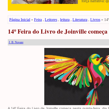
força narrativa: q
Página Inicial
»
Feira
,
Leitores
,
leitura
,
Literatura
,
Livros
» 14º
14º Feira do Livro de Joinville começa 
J. B. Novare
A 14º Feira do Livro de Joinville começa nesta quinta-feira, d