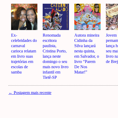
Ex-
Renomada
Autora mineira
Jovem
celebridades do
escritora
Cidinha da
perna
carnaval
paulista,
Silva lançará
lança h
carioca relatam
Cristina Porto,
nesta quinta,
seu ma
em livro suas
lança neste
em Salvador, o
livro n
trajetórias em
domingo o seu
livro “Parem
de Bre
escolas de
mais novo livro
De Nos
samba
infantil em
Matar!”
Tietê-SP
← Postagem mais recente