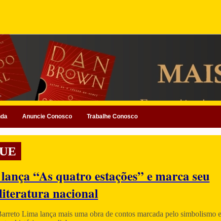
nda
Anuncie Conosco
Trabalhe Conosco
UE
 lança “As quatro estações” e marca seu
literatura nacional
Barreto Lima lança mais uma obra de contos marcada pelo simbolismo e