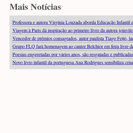
Mais Notícias
Professora e autora Virgínia Louzada aborda Educação Infantil e
Viagem à Paris dá inspiração ao primeiro livro da autora joinvile
Vencedor de prêmios consagrados, autor paulista Tiago Feijó, 
Grupo FLQ fará homenagem ao cantor Belchior em feira livre de
Poesias engavetadas por vários anos, são resgatadas e publicad
Novo livro infantil da portuguesa Ana Rodrigues sensibiliza cria