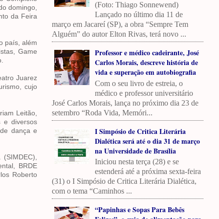
(Foto: Thiago Sonnewend)
 do domingo,
Lançado no último dia 11 de
nto da Feira
março em Jacareí (SP), a obra “Sempre Tem
Alguém” do autor Elton Rivas, terá novo ...
o país, além
nistas, Game
Professor e médico cadeirante, José
o.
Carlos Morais, descreve história de
vida e superação em autobiografia
eatro Juarez
Com o seu livro de estreia, o
rismo, cujo
médico e professor universitário
José Carlos Morais, lança no próximo dia 23 de
setembro “Roda Vida, Memóri...
riam Leitão,
 e diversos
I Simpósio de Critica Literária
 de dança e
Dialética será até o dia 31 de março
na Universidade de Brasília
ra (SIMDEC),
Iniciou nesta terça (28) e se
iental, BRDE
estenderá até a próxima sexta-feira
rlos Roberto
(31) o I Simpósio de Critica Literária Dialética,
com o tema “Caminhos ...
“Papinhas e Sopas Para Bebês