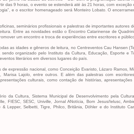
rtir das 9 horas, o evento se estenderá até às 21 horas, com exceção
ologia”, e o escritor homenageado será Monteiro Lobato. O encerrame
icinas, seminários profissionais e palestras de importantes autores d
 leitura. Entre as novidades estão o Encontro Catarinense de Quadri
 promover um encontro e troca de experiências entre escritores e públic
todas as idades e gêneros de leitura, no Centreventos Cau Hansen (T
ndo organizado pelo Instituto da Cultura, Educação, Esporte e Tu
 eventos literários em diversos lugares do país.
 de expressão nacional, como Conceição Evaristo, Lázaro Ramos, Mi
 Marisa Lajolo, entre outros. E além das palestras com escritores
presentações culturais, como contação de histórias, apresentações
tério da Cultura, Sistema Municipal de Desenvolvimento pela Cultu
ille, FIESC, SESC, Univille, Jornal ANotícia, Bom Jesus/Ielusc, Amb
Lepper, Selbetti, Tigre, Philco, Britânia, Döhler e do Instituto Ca