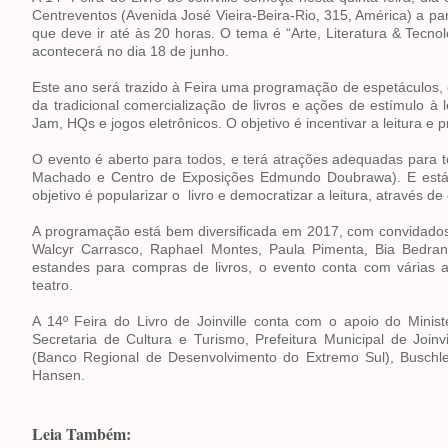
Centreventos (Avenida José Vieira-Beira-Rio, 315, América) a pa
que deve ir até às 20 horas. O tema é “Arte, Literatura & Tecn
acontecerá no dia 18 de junho.
Este ano será trazido à Feira uma programação de espetáculos, of
da tradicional comercialização de livros e ações de estímulo à
Jam, HQs e jogos eletrônicos. O objetivo é incentivar a leitura e
O evento é aberto para todos, e terá atrações adequadas para 
Machado e Centro de Exposições Edmundo Doubrawa). E está se
objetivo é popularizar o livro e democratizar a leitura, através de
A programação está bem diversificada em 2017, com convidados
Walcyr Carrasco, Raphael Montes, Paula Pimenta, Bia Bedran,
estandes para compras de livros, o evento conta com várias a
teatro.
A 14º Feira do Livro de Joinville conta com o apoio do Minis
Secretaria de Cultura e Turismo, Prefeitura Municipal de Joinv
(Banco Regional de Desenvolvimento do Extremo Sul), Buschle & 
Hansen.
Leia Também: