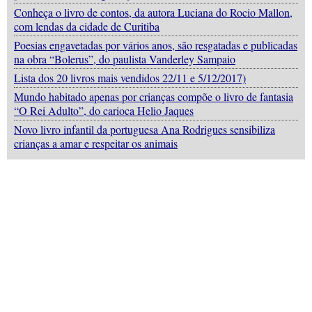
Conheça o livro de contos, da autora Luciana do Rocio Mallon,
com lendas da cidade de Curitiba
Poesias engavetadas por vários anos, são resgatadas e publicadas
na obra “Bolerus”, do paulista Vanderley Sampaio
Lista dos 20 livros mais vendidos 22/11 e 5/12/2017)
Mundo habitado apenas por crianças compõe o livro de fantasia
“O Rei Adulto”, do carioca Helio Jaques
Novo livro infantil da portuguesa Ana Rodrigues sensibiliza
crianças a amar e respeitar os animais