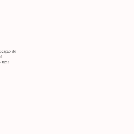
ucação do
l,
 - uma