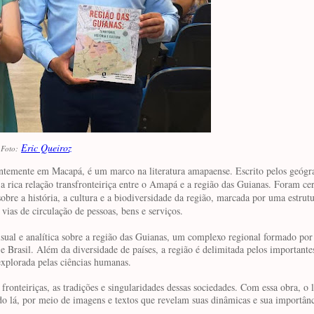
Eric Queiroz
Foto:
centemente em Macapá, é um marco na literatura amapaense. Escrito pelos geógr
a rica relação transfronteiriça entre o Amapá e a região das Guianas. Foram cer
bre a história, a cultura e a biodiversidade da região, marcada por uma estrut
ias de circulação de pessoas, bens e serviços.
sual e analítica sobre a região das Guianas, um complexo regional formado po
 Brasil. Além da diversidade de países, a região é delimitada pelos importantes
xplorada pelas ciências humanas.
ronteiriças, as tradições e singularidades dessas sociedades. Com essa obra, o 
o lá, por meio de imagens e textos que revelam suas dinâmicas e sua importân