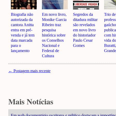
Biografia não
Em novo livro,
Segredos da
Trio de
autorizada da
Monike Garcia
ditadura militar
profess
cantora Anitta
Ribeiro traz
são revelados
gaúcho
entra em pré-
pesquisa
em novo livro
publica
venda e já tem
histórica sobre
do historiador
com his
data marcada
os Conselhos
Paulo Cesar
vida d
para o
Nacional e
Gomes
Buratti
lançamento
Federal de
Grande
Cultura
← Postagem mais recente
Mais Notícias
Em web documentário escritores e público destacam a importânc