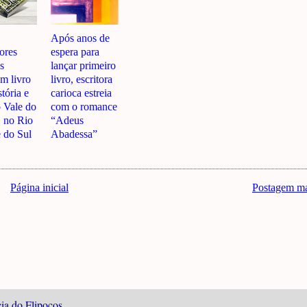
Após anos de
ores
espera para
s
lançar primeiro
m livro
livro, escritora
tória e
carioca estreia
o Vale do
com o romance
, no Rio
“Adeus
 do Sul
Abadessa”
Página inicial
Postagem ma
ia do Flipoços