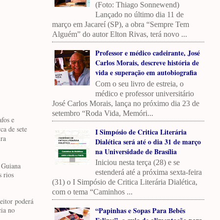
(Foto: Thiago Sonnewend)
Lançado no último dia 11 de
março em Jacareí (SP), a obra “Sempre Tem
Alguém” do autor Elton Rivas, terá novo ...
Professor e médico cadeirante, José
Carlos Morais, descreve história de
vida e superação em autobiografia
Com o seu livro de estreia, o
médico e professor universitário
José Carlos Morais, lança no próximo dia 23 de
setembro “Roda Vida, Memóri...
afos e
ca de sete
I Simpósio de Critica Literária
ura
Dialética será até o dia 31 de março
na Universidade de Brasília
Iniciou nesta terça (28) e se
r Guiana
estenderá até a próxima sexta-feira
 rios
(31) o I Simpósio de Critica Literária Dialética,
com o tema “Caminhos ...
leitor poderá
“Papinhas e Sopas Para Bebês
cia no