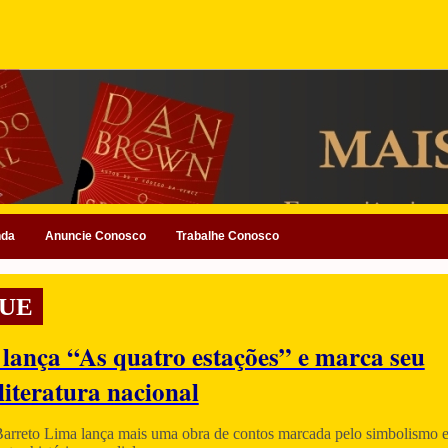
nda
Anuncie Conosco
Trabalhe Conosco
UE
 lança “As quatro estações” e marca seu
literatura nacional
Barreto Lima lança mais uma obra de contos marcada pelo simbolismo e