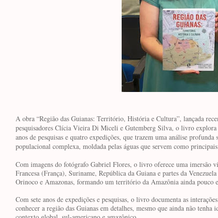
A obra “Região das Guianas: Território, História e Cultura”, lançada re
pesquisadores Clícia Vieira Di Miceli e Gutemberg Silva, o livro explora 
anos de pesquisas e quatro expedições, que trazem uma análise profunda so
populacional complexa, moldada pelas águas que servem como principais v
Com imagens do fotógrafo Gabriel Flores, o livro oferece uma imersão vi
Francesa (França), Suriname, República da Guiana e partes da Venezuela e
Orinoco e Amazonas, formando um território da Amazônia ainda pouco e
Com sete anos de expedições e pesquisas, o livro documenta as interações f
conhecer a região das Guianas em detalhes, mesmo que ainda não tenha id
contexto global, sul-americano e amazônico.