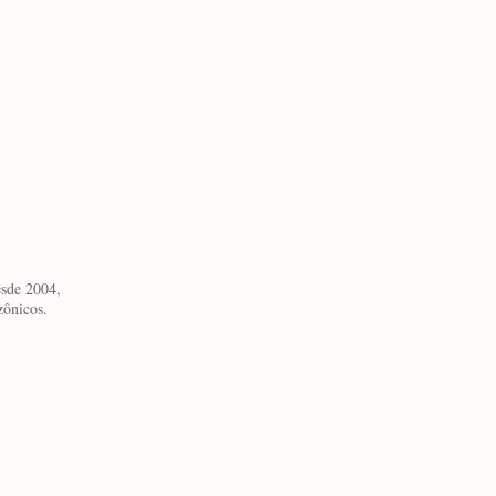
esde 2004,
zônicos.