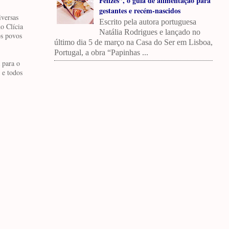
Felizes”, o guia de alimentação para
gestantes e recém-nascidos
versas
Escrito pela autora portuguesa
o Clícia
Natália Rodrigues e lançado no
os povos
último dia 5 de março na Casa do Ser em Lisboa,
Portugal, a obra “Papinhas ...
 para o
 e todos