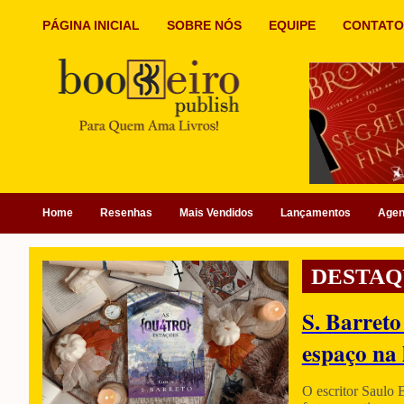
PÁGINA INICIAL
SOBRE NÓS
EQUIPE
CONTATO
Home
Resenhas
Mais Vendidos
Lançamentos
Age
DESTAQ
S. Barreto
espaço na 
O escritor Saulo 