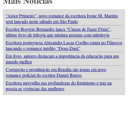
Mais Notícias
“Amor Primeiro”, novo romance da escritora Ivone M. Martins
será lançado neste sábado em São Paulo
Escritor Rogério Bernardes lança “Cinzas de Fazer Fênix”,
último livro de trilogia que mistura poemas com mitologia
Escritora portuguesa Alexandra Lucas Coelho estará no Flipoços
lançando o romance inédito “Deus-Dará”
Em livro, autores destacam a importância da educação para um
mundo melhor
Corrupção e prostituição em Brasília são temas em novo
romance policial do escritor Daniel Barros
Escritora mergulha nas profundezas do feminismo e traz na
poesia as vivências das mulheres