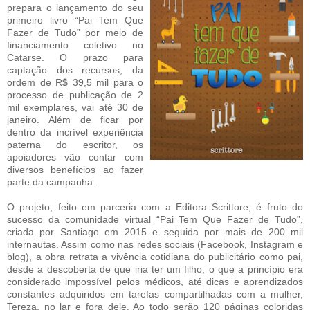
prepara o lançamento do seu
primeiro livro “Pai Tem Que
Fazer de Tudo” por meio de
financiamento coletivo no
Catarse. O prazo para
captação dos recursos, da
ordem de R$ 39,5 mil para o
processo de publicação de 2
mil exemplares, vai até 30 de
janeiro. Além de ficar por
dentro da incrível experiência
paterna do escritor, os
apoiadores vão contar com
diversos benefícios ao fazer
parte da campanha.
O projeto, feito em parceria com a Editora Scrittore, é fruto do
sucesso da comunidade virtual “Pai Tem Que Fazer de Tudo”,
criada por Santiago em 2015 e seguida por mais de 200 mil
internautas. Assim como nas redes sociais (Facebook, Instagram e
blog), a obra retrata a vivência cotidiana do publicitário como pai,
desde a descoberta de que iria ter um filho, o que a princípio era
considerado impossível pelos médicos, até dicas e aprendizados
constantes adquiridos em tarefas compartilhadas com a mulher,
Tereza, no lar e fora dele. Ao todo serão 120 páginas coloridas