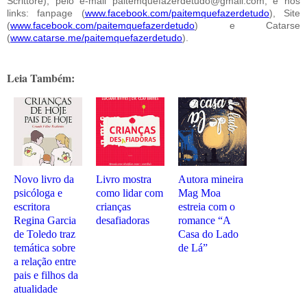
Scrittore), pelo e-mail paitemquefazerdetudo@gmail.com, e nos
links: fanpage (
www.facebook.com/paitemquefazerdetudo
), Site
(
www.facebook.com/paitemquefazerdetudo
) e Catarse
(
www.catarse.me/paitemquefazerdetudo
).
Leia Também:
Novo livro da
Livro mostra
Autora mineira
psicóloga e
como lidar com
Mag Moa
escritora
crianças
estreia com o
Regina Garcia
desafiadoras
romance “A
de Toledo traz
Casa do Lado
temática sobre
de Lá”
a relação entre
pais e filhos da
atualidade