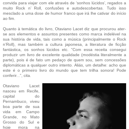
convida para viajar com ele através de ‘sonhos lúcidos’, regados a
muito Rock n’ Roll, confusões e autodescobertas. Tudo isso
mesclado a uma dose de humor franco que irá lhe cativar do início
ao fim.
Quanto à temática do livro, Otaviano Lacet diz que procurou ater-
se aos elementos e assuntos presentes como marca indelével na
sua história de vida, tais como a música (principalmente o Rock
n’Roll), mas também a cultura japonesa, a literatura de ficção
fantástica, os sonhos lúcidos etc. “Com essa receita consegui
produzir um livro de excelente qualidade (modéstia literalmente a
parte), pois é de fato um pedaço de quem sou, sem concessões
diplomáticas a qualquer outro intento. Aliás, um detalhe: acho que
este é o primeiro livro do mundo que tem trilha sonora! Pode
conferir...”, cita.
Otaviano Lacet
nasceu em Recife,
capital do
Pernambuco, viveu
boa parte de sua
vida em Campo
Grande, no Mato
Grosso do Sul e
hoje mora na