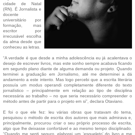
cidade de Natal
(RN). É Jornalista e
docente
universitário por
formação, mas
escritor por
irrecusável escolha
da alma desde que
conheceu as letras.
“A verdade é que desde a minha adolescência eu já acalentava o
desejo de escrever livros, mas este sonho sempre acabava ficando
em segundo plano diante de alguma demanda ou projeto. Quando
terminei a graduação em Jornalismo, até me determinei a dá
andamento a este intento. Mas logo percebi que a escrita literária
possuía um modus operandi completamente diferente do texto
jornalístico – principalmente em relação ao tipo de disciplina
necessária ao trabalho – no que seria necessário compreender o
método antes de partir para o projeto em si”, declara Otaviano.
E foi o que ele fez: leu várias obras que tratavam do tema,
pesquisou o método de escrita dos autores que mais admirava e,
principalmente, procurou criar o seu próprio processo de escrita,
algo que lhe deixasse confortável e ao mesmo tempo disciplinado.
“Quando me senti seguro, elaborei um ‘esqueleto’ do livro e me