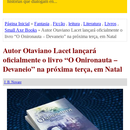
histórias que dialogam en...
Página Inicial
»
Fantasia
,
Ficção
,
leitura
,
Literatura
,
Livros
,
Small Axe Books
» Autor Otaviano Lacet lançará oficialmente o
livro “O Onironauta – Devaneio” na próxima terça, em Natal
Autor Otaviano Lacet lançará
oficialmente o livro “O Onironauta –
Devaneio” na próxima terça, em Natal
J. B. Novare