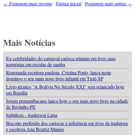
← Postagem mais recente
Página inicial
Postagem mais antiga →
Mais Notícias
Ex-celebridades do carnaval carioca relatam em livro suas
trajetórias em escolas de samba
Renomada escritora paulista, Cristina Porto, lança neste
domingo o seu mais novo livro infantil em Tietê-SP
Livro técnico “A Bolívia No Século XXI” será relançado hoje
em Brasília
Jovem pernambucano lança hoje o seu mais novo livro na cidade
de Brejinho-PE
Subtileza - Anderson Lima
Biscoito preferido dos cariocas é referência em livro da tradutora
e escritora Ana Beatriz Manier