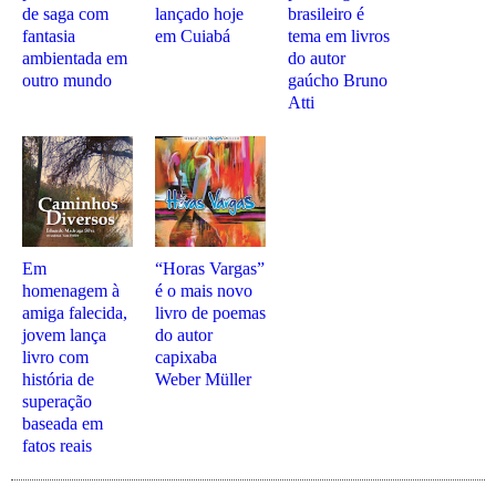
de saga com
lançado hoje
brasileiro é
fantasia
em Cuiabá
tema em livros
ambientada em
do autor
outro mundo
gaúcho Bruno
Atti
Em
“Horas Vargas”
homenagem à
é o mais novo
amiga falecida,
livro de poemas
jovem lança
do autor
livro com
capixaba
história de
Weber Müller
superação
baseada em
fatos reais