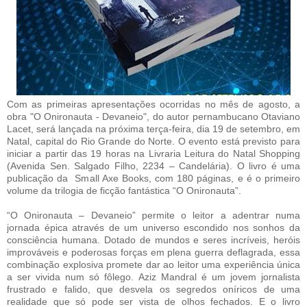
Com as primeiras apresentações ocorridas no mês de agosto, a
obra "O Onironauta - Devaneio", do autor pernambucano Otaviano
Lacet, será lançada na próxima terça-feira, dia 19 de setembro, em
Natal, capital do Rio Grande do Norte. O evento está previsto para
iniciar a partir das 19 horas na Livraria Leitura do Natal Shopping
(Avenida Sen. Salgado Filho, 2234 – Candelária). O livro é uma
publicação da Small Axe Books, com 180 páginas, e é o primeiro
volume da trilogia de ficção fantástica “O Onironauta”.
“O Onironauta – Devaneio” permite o leitor a adentrar numa
jornada épica através de um universo escondido nos sonhos da
consciência humana. Dotado de mundos e seres incríveis, heróis
improváveis e poderosas forças em plena guerra deflagrada, essa
combinação explosiva promete dar ao leitor uma experiência única
a ser vivida num só fôlego. Aziz Mandral é um jovem jornalista
frustrado e falido, que desvela os segredos oníricos de uma
realidade que só pode ser vista de olhos fechados. E o livro