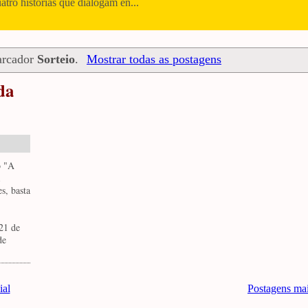
uatro histórias que dialogam en...
arcador
Sorteio
.
Mostrar todas as postagens
da
o "A
s, basta
 21 de
de
ial
Postagens ma