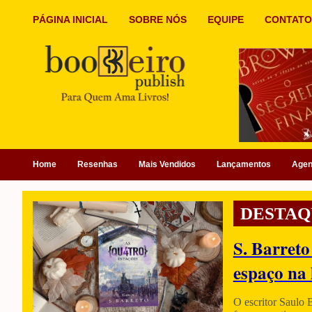
PÁGINA INICIAL
SOBRE NÓS
EQUIPE
CONTATO
Home
Resenhas
Mais Vendidos
Lançamentos
Age
DESTAQ
S. Barreto
espaço na 
O escritor Saulo 