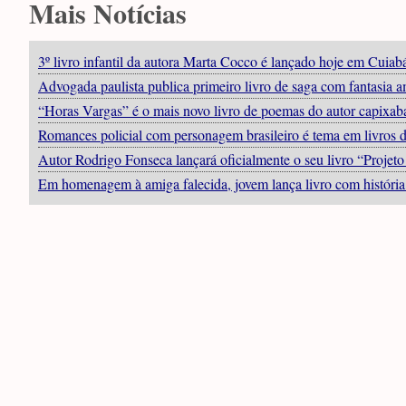
Mais Notícias
3º livro infantil da autora Marta Cocco é lançado hoje em Cuiab
Advogada paulista publica primeiro livro de saga com fantasia
“Horas Vargas” é o mais novo livro de poemas do autor capixa
Romances policial com personagem brasileiro é tema em livros 
Autor Rodrigo Fonseca lançará oficialmente o seu livro “Projet
Em homenagem à amiga falecida, jovem lança livro com história 