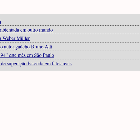
á
 ambientada em outro mundo
ba Weber Müller
do autor gaúcho Bruno Atti
o 94” este mês em São Paulo
de superação baseada em fatos reais