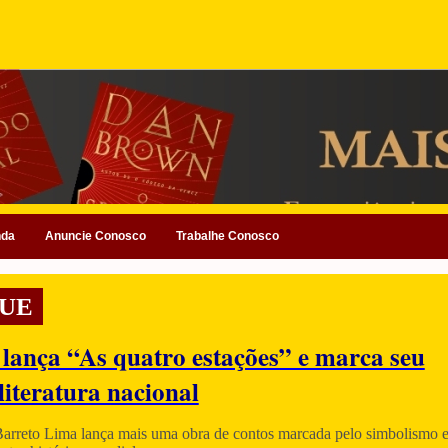
nda
Anuncie Conosco
Trabalhe Conosco
UE
 lança “As quatro estações” e marca seu
literatura nacional
Barreto Lima lança mais uma obra de contos marcada pelo simbolismo e