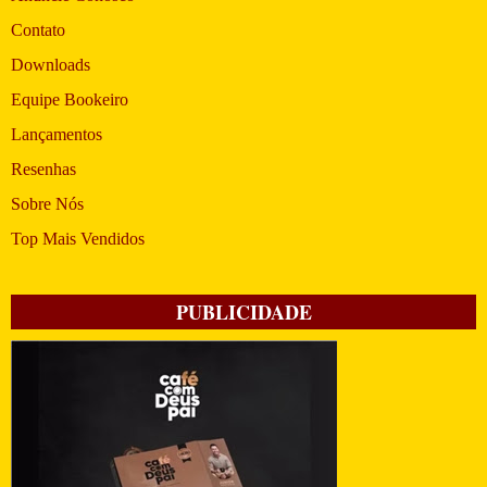
Contato
Downloads
Equipe Bookeiro
Lançamentos
Resenhas
Sobre Nós
Top Mais Vendidos
PUBLICIDADE