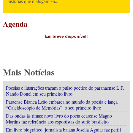
histórias que dialogam en...
Agenda
Em breve disponível!
Mais Notícias
Poesias e ilustrações traçam o pulso poético do paranaense L.F.
Nando Donel em seu primeiro livro
Paraense Bianca Leão embarca no mundo da poesia e lança
“Caleidoscópio de Memórias”, o seu primeiro livro
Das ondas às rimas: novo livro do poeta cearense Magno
Martins faz referência aos esportistas do surfe brasileiro
Em livro biográfico, jornalista baiana Joselia Aguiar faz perfil