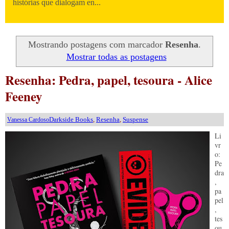
histórias que dialogam en...
Mostrando postagens com marcador
Resenha
.
Mostrar todas as postagens
Resenha: Pedra, papel, tesoura - Alice
Feeney
Darkside Books
,
Resenha
,
Suspense
Vanessa Cardoso
Li
vr
o:
Pe
dra
,
pa
pel
,
tes
ou