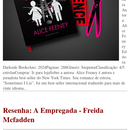
ra
Au
tor
a:
Ali
ce
Fe
en
ey
Ed
ito
ra:
Darkside BooksAno: 2024Páginas: 288Gênero: SuspenseClassificação: 4/5
estrelasComprar: Ir para lojaSobre a autora: Alice Feeney é autora e
jornalista best-seller do New York Times. Seu romance de estreia,
“Sometimes I Lie”, foi um best-seller internacional traduzido para mais de
vinte idioma...
Resenha: A Empregada - Freida
Mcfadden