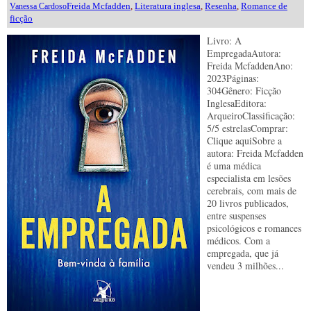
Freida Mcfadden
,
Literatura inglesa
,
Resenha
,
Romance de
Vanessa Cardoso
ficção
Livro: A
EmpregadaAutora:
Freida McfaddenAno:
2023Páginas:
304Gênero: Ficção
InglesaEditora:
ArqueiroClassificação:
5/5 estrelasComprar:
Clique aquiSobre a
autora: Freida Mcfadden
é uma médica
especialista em lesões
cerebrais, com mais de
20 livros publicados,
entre suspenses
psicológicos e romances
médicos. Com a
empregada, que já
vendeu 3 milhões...