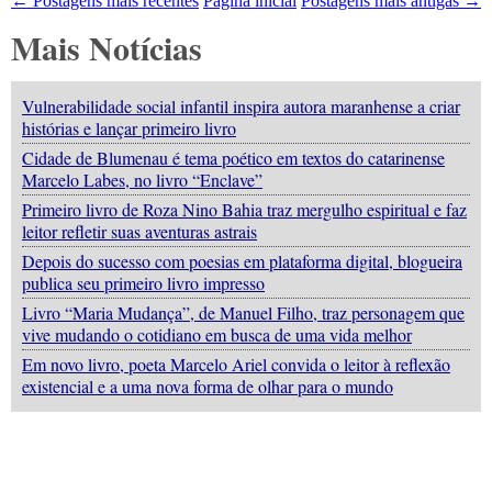
← Postagens mais recentes
Página inicial
Postagens mais antigas →
Mais Notícias
Vulnerabilidade social infantil inspira autora maranhense a criar
histórias e lançar primeiro livro
Cidade de Blumenau é tema poético em textos do catarinense
Marcelo Labes, no livro “Enclave”
Primeiro livro de Roza Nino Bahia traz mergulho espiritual e faz
leitor refletir suas aventuras astrais
Depois do sucesso com poesias em plataforma digital, blogueira
publica seu primeiro livro impresso
Livro “Maria Mudança”, de Manuel Filho, traz personagem que
vive mudando o cotidiano em busca de uma vida melhor
Em novo livro, poeta Marcelo Ariel convida o leitor à reflexão
existencial e a uma nova forma de olhar para o mundo