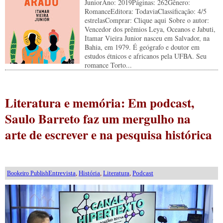
JuniorAno: 2019Páginas: 262Gênero:
RomanceEditora: TodaviaClassificação: 4/5
estrelasComprar: Clique aqui Sobre o autor:
Vencedor dos prêmios Leya, Oceanos e Jabuti,
Itamar Vieira Junior nasceu em Salvador, na
Bahia, em 1979. É geógrafo e doutor em
estudos étnicos e africanos pela UFBA. Seu
romance Torto...
Literatura e memória: Em podcast,
Saulo Barreto faz um mergulho na
arte de escrever e na pesquisa histórica
Entrevista
,
História
,
Literatura
,
Podcast
Bookeiro Publish