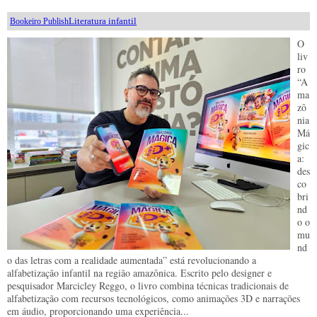
Literatura infantil
Bookeiro Publish
O
liv
ro
“A
ma
zô
nia
Má
gic
a:
des
co
bri
nd
o o
mu
nd
o das letras com a realidade aumentada” está revolucionando a
alfabetização infantil na região amazônica. Escrito pelo designer e
pesquisador Marcicley Reggo, o livro combina técnicas tradicionais de
alfabetização com recursos tecnológicos, como animações 3D e narrações
em áudio, proporcionando uma experiência...