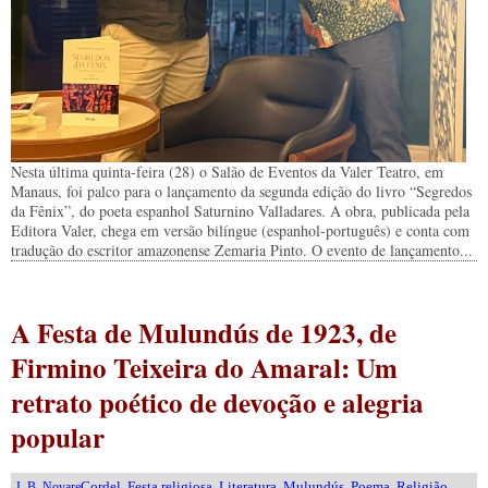
Nesta última quinta-feira (28) o Salão de Eventos da Valer Teatro, em
Manaus, foi palco para o lançamento da segunda edição do livro “Segredos
da Fênix”, do poeta espanhol Saturnino Valladares. A obra, publicada pela
Editora Valer, chega em versão bilíngue (espanhol-português) e conta com
tradução do escritor amazonense Zemaria Pinto. O evento de lançamento...
A Festa de Mulundús de 1923, de
Firmino Teixeira do Amaral: Um
retrato poético de devoção e alegria
popular
Cordel
,
Festa religiosa
,
Literatura
,
Mulundús
,
Poema
,
Religião
,
J. B. Novare