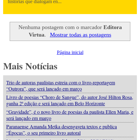
histórias que dialogam en...
Nenhuma postagem com o marcador
Editora
Virtua
.
Mostrar todas as postagens
Página inicial
Mais Notícias
Trio de autoras paulistas estreia com o livro-reportagem
“Outrora”, que será lançado em março
Livro de poesias “Choro de Sangue”, do autor José Hilton Rosa,
ganha 2ª edição e será lançado em Belo Horizonte
“Gravidade”, é o novo livro de poesias da paulista Ellen Maria, e
será lançado em março
Paranaense Amanda Metka desengaveta textos e publica
“Épocas”, o seu primeiro livro autoral