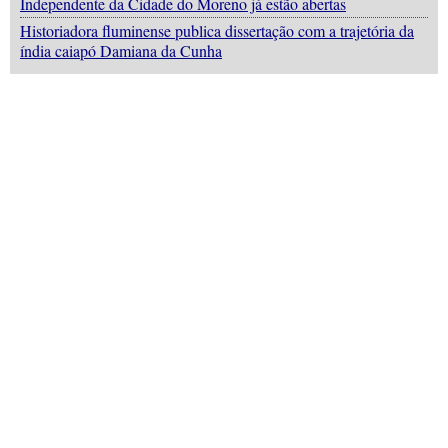
Independente da Cidade do Moreno já estão abertas
Historiadora fluminense publica dissertação com a trajetória da
índia caiapó Damiana da Cunha