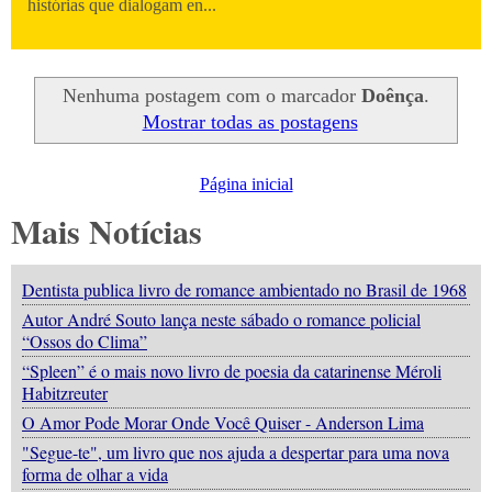
histórias que dialogam en...
Nenhuma postagem com o marcador
Doênça
.
Mostrar todas as postagens
Página inicial
Mais Notícias
Dentista publica livro de romance ambientado no Brasil de 1968
Autor André Souto lança neste sábado o romance policial
“Ossos do Clima”
“Spleen” é o mais novo livro de poesia da catarinense Méroli
Habitzreuter
O Amor Pode Morar Onde Você Quiser - Anderson Lima
"Segue-te", um livro que nos ajuda a despertar para uma nova
forma de olhar a vida